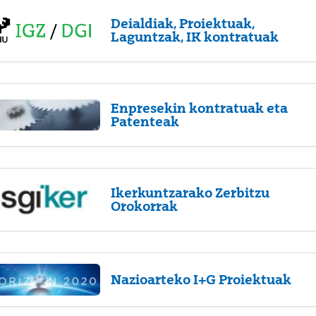
Deialdiak, Proiektuak,
Laguntzak, IK kontratuak
Enpresekin kontratuak eta
Patenteak
Ikerkuntzarako Zerbitzu
Orokorrak
Nazioarteko I+G Proiektuak