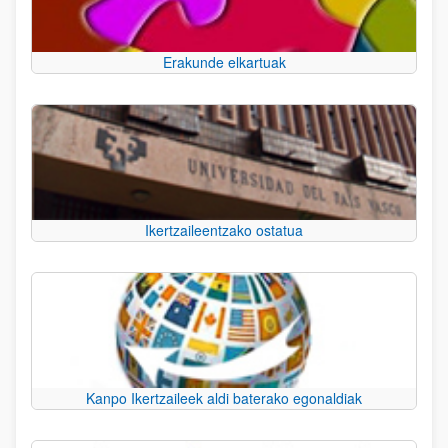
Erakunde elkartuak
Ikertzaileentzako ostatua
Kanpo Ikertzaileek aldi baterako egonaldiak