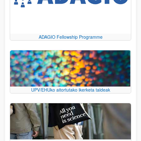
ADAGIO Fellowship Programme
UPV/EHUko aitortutako ikerketa taldeak