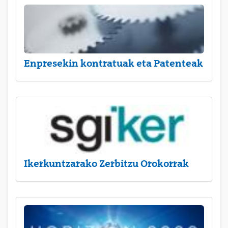
Enpresekin kontratuak eta Patenteak
Ikerkuntzarako Zerbitzu Orokorrak