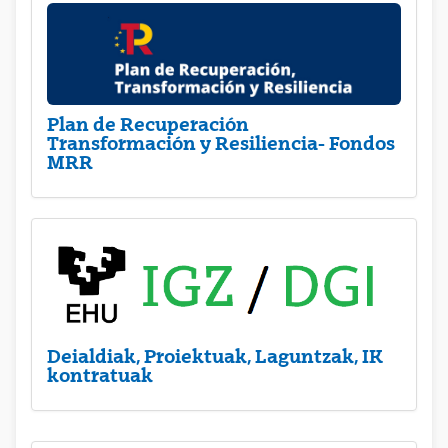
Plan de Recuperación
Transformación y Resiliencia- Fondos
MRR
Deialdiak, Proiektuak, Laguntzak, IK
kontratuak