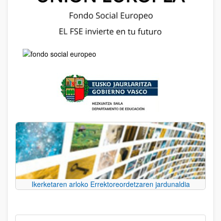
Ikerketaren arloko Errektoreordetzaren jardunaldia