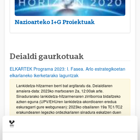
Nazioarteko I+G Proiektuak
Deialdi gaurkotuak
ELKARTEK Programa 2023: I. Fasea. Arlo estrategikoetan
elkarlaneko ikerketarako laguntzak
Lankidetza-hitzarmen berri bat argitaratu da. Deialdiaren
amaiera-data: 2023ko martxoaren 2a, 12:00ak arte.
Sinadurarako lankidetza-hitzarmenaren zirriborroa bidaltzeko
azken eguna (UPV/EHUren lankidetza-akordioaren eredua
eskuragarri gure webgunean): 2023ko otsailaren 19a TC1/TC2
erakundearen legezko ordezkariaren sinadura eskatzen duen
dokumentazioa bidaltzeko azken eguna (Aplikazioaren 5.
atala: Enpresa bakoitzak sinatu beharreko inprimakiak
sortzea): 2023ko otsailaren 24a