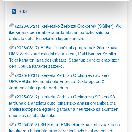
RSS
(2026/05/21) Ikerketako Zerbitzu Orokorrek (SGIker) IAk
ikerketan duen erabilera arduratsuari buruzko saio bat
antolatu dute, Elsevierren laguntzarekin.
(2026/03/17) ETBko Tecnólopis programak Gipuzkoako
RMN Zerbitzuari eskaini dio atal bat, Iñaki Santos Zerbitzu
Teknikariaren lana deskribatuz, Sagarlup egiteko erabiltzen
den lupulua karakterizatzeko.
(2025/10/31) Ikerketa Zerbitzu Orokorrek (SGIker)
UPV/EHUko Ekonomia eta Enpresa Doktoregoen XI.
Jardunaldietan parte hartu dute
(2025/06/12) Ikerketa Zerbitzu Orokorrek (SGIker) 28.
jardunaldia antolatu dute, oinarrizko analisi organikoa eta
analisi isotopikoa egiteko gaitasuna neurtzeko saiakuntzen
emaitzak eztabaidatzeko
(2025/05/13) SGIkerren RMN-Gipuzkoa zerbitzuak basa-
lupuluaren bi barietateren karakterizazio kimikoa egin du