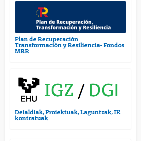
Plan de Recuperación
Transformación y Resiliencia- Fondos
MRR
Deialdiak, Proiektuak, Laguntzak, IK
kontratuak