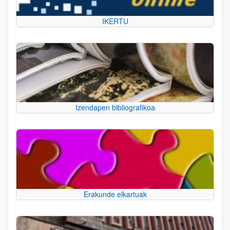
IKERTU
Izendapen bibliografikoa
Erakunde elkartuak