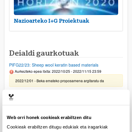
Nazioarteko I+G Proiektuak
Deialdi gaurkotuak
PIFG22/23: Sheep wool keratin based materials
Aurkezteko epea itxita: 2022/10/25 - 2022/11/15 23:59
2022/12/01 - Beka emateko proposamena argitaratu da
PIFG22/25: “Superconducting circuits”
Aurkezteko epea itxita: 2022/10/28 - 2022/11/18 23:59
2022/11/30- Beka emateko proposamena argitaratu da
Web orri honek cookieak erabiltzen ditu
PIFG22/24: “Optical fiber sensors"
Cookieak erabiltzen ditugu edukiak eta iragarkiak
Aurkezteko epea itxita: 2022/10/27 - 2022/11/18 23:59