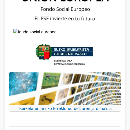
Ikerketaren arloko Errektoreordetzaren jardunaldia