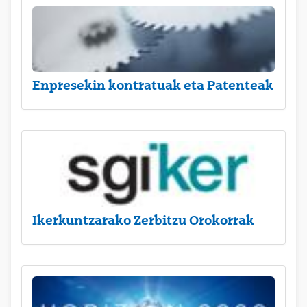
Enpresekin kontratuak eta Patenteak
Ikerkuntzarako Zerbitzu Orokorrak