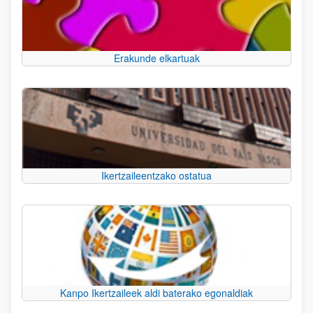
Erakunde elkartuak
Ikertzaileentzako ostatua
Kanpo Ikertzaileek aldi baterako egonaldiak