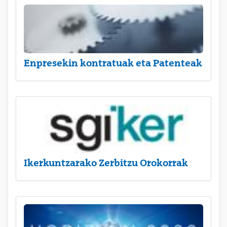
Enpresekin kontratuak eta Patenteak
Ikerkuntzarako Zerbitzu Orokorrak