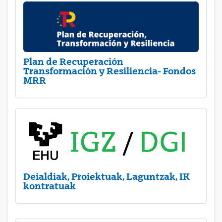
Plan de Recuperación
Transformación y Resiliencia- Fondos
MRR
Deialdiak, Proiektuak, Laguntzak, IK
kontratuak