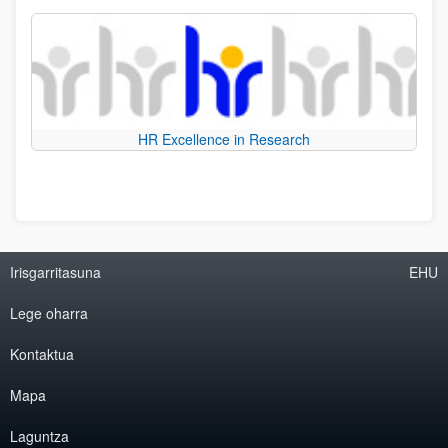
HR Excellence in Research
Irisgarritasuna
EHU
Lege oharra
Kontaktua
Mapa
Laguntza