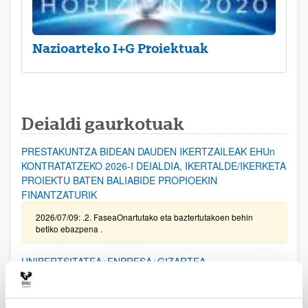
Nazioarteko I+G Proiektuak
Deialdi gaurkotuak
PRESTAKUNTZA BIDEAN DAUDEN IKERTZAILEAK EHUn
KONTRATATZEKO 2026-I DEIALDIA, IKERTALDE/IKERKETA
PROIEKTU BATEN BALIABIDE PROPIOEKIN
FINANTZATURIK
2026/07/09: .2. FaseaOnartutako eta baztertutakoen behin
betiko ebazpena .
UNIBERTSITATEA+ENPRESA+GIZARTEA
HARREMANAREN INPAKTUA EX POST EBALUATZEKO
PROIEKTUEN DEIALDIA