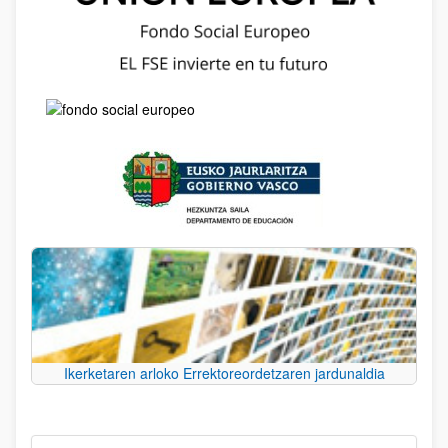
Ikerketaren arloko Errektoreordetzaren jardunaldia