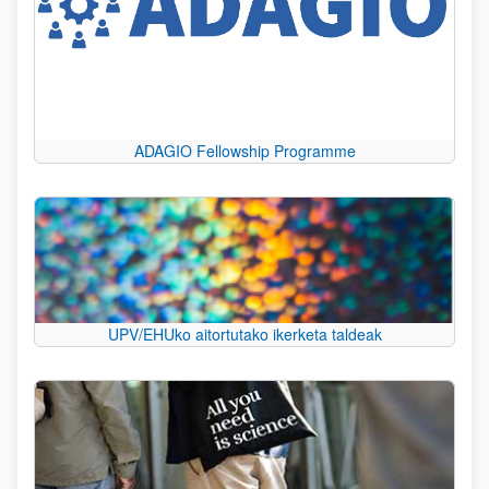
ADAGIO Fellowship Programme
UPV/EHUko aitortutako ikerketa taldeak