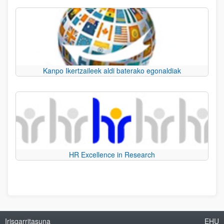
Kanpo Ikertzaileek aldi baterako egonaldiak
HR Excellence in Research
Irisgarritasuna
EHU