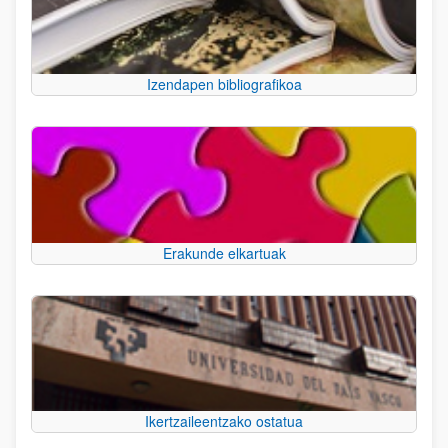
Izendapen bibliografikoa
Erakunde elkartuak
Ikertzaileentzako ostatua