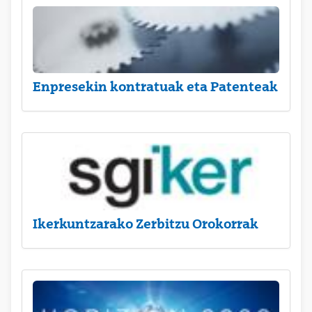
Enpresekin kontratuak eta Patenteak
Ikerkuntzarako Zerbitzu Orokorrak