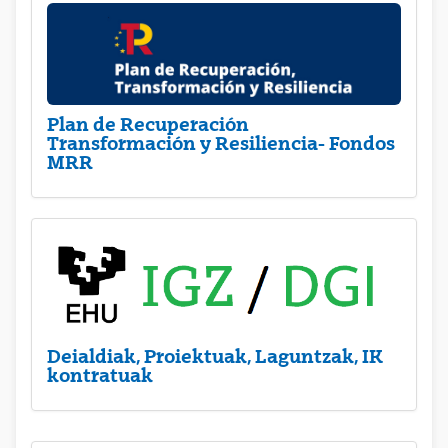
Plan de Recuperación
Transformación y Resiliencia- Fondos
MRR
Deialdiak, Proiektuak, Laguntzak, IK
kontratuak