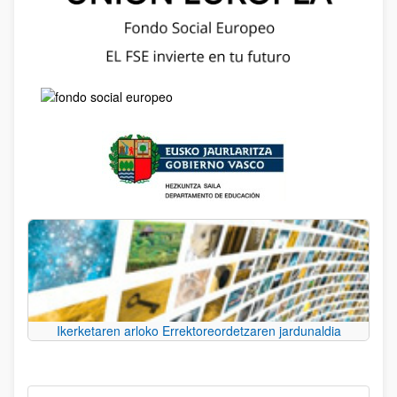
Ikerketaren arloko Errektoreordetzaren jardunaldia