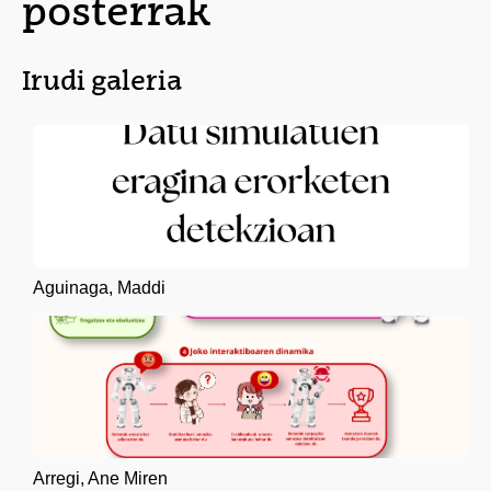
posterrak
Irudi galeria
Aguinaga, Maddi
Arregi, Ane Miren