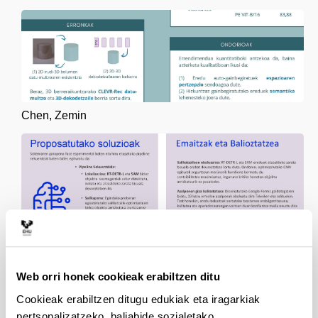
Chen, Zemin
Etxebarria, Ager
Web orri honek cookieak erabiltzen ditu
Cookieak erabiltzen ditugu edukiak eta iragarkiak
pertsonalizatzeko, baliabide sozialetako