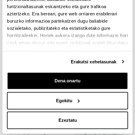
funtzionaltasunak eskaintzeko eta gure trafikoa
aztertzeko. Era berean, gure web orriaren erabilerari
García, Unai
buruzko informazioa partekatzen dugu baliabide
sozialetako, publizitateko eta estatistiketako gure
hornitzaileekin. Horiek aukera izango dute informazio hori
zeuk eman diezun edo euren zerbitzuak erabili dituzulako
eskuratu duten bestelako informazio batekin uztartzeko.
Erakutsi xehetasunak
Herrero, Ana
Dena onartu
Egokitu
Ezeztatu
Iriondo, Igor