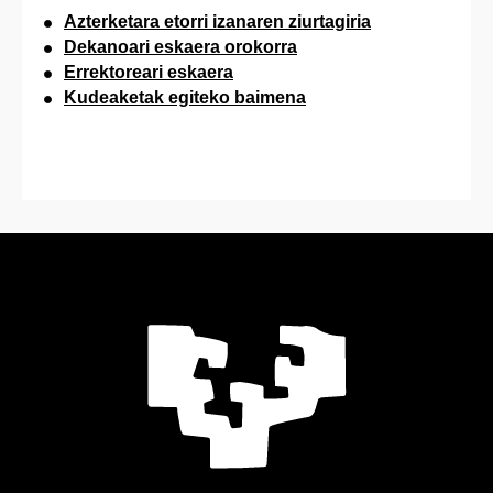
dauzkaten ikasleak
Azterketara etorri izanaren ziurtagiria
Dekanoari eskaera orokorra
Errektoreari eskaera
Kudeaketak egiteko baimena
Ikasturte
bakoitzeko irailean
eta martxoan.
Eskariak egiteko
Konpentsazio eskaera
azken eguna
hilaren 5a izango
da kasu bietan.
Jarduera
Kurtso osoan
espezifikoengatiko
zehar
kreditu-onarpena
Kanpo praktikak