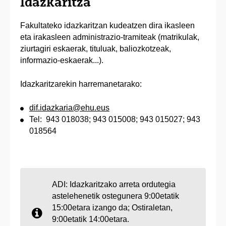
Idazkaritza
Fakultateko idazkaritzan kudeatzen dira ikasleen
eta irakasleen administrazio-tramiteak (matrikulak,
ziurtagiri eskaerak, tituluak, baliozkotzeak,
informazio-eskaerak...).
Idazkaritzarekin harremanetarako:
dif.idazkaria@ehu.eus
Tel: 943 018038; 943 015008; 943 015027; 943
018564
ADI: Idazkaritzako arreta ordutegia
astelehenetik ostegunera 9:00etatik
15:00etara izango da; Ostiraletan,
9:00etatik 14:00etara.