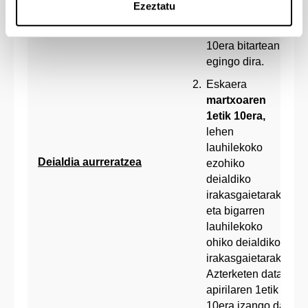
Ezeztatu
Azterketak
azaroaren 2tik
10era bitartean
egingo dira.
Eskaera
martxoaren
1etik 10era,
lehen
lauhilekoko
Deialdia aurreratzea
ezohiko
deialdiko
irakasgaietarako
eta bigarren
lauhilekoko
ohiko deialdiko
irakasgaietarako.
Azterketen data
apirilaren 1etik
10era izango da