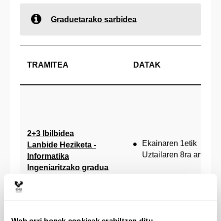
Graduetarako sarbidea
TRAMITEA
DATAK
2+3 Ibilbidea
Ekainaren 1etik
Lanbide Heziketa -
Uztailaren 8ra arte
Informatika
Ingeniaritzako gradua
Web orri honek cookieak erabiltzen ditu