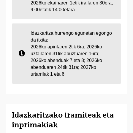
2026ko ekainaren 1etik irailaren 30era,
9:00etatik 14:00etara.
Idazkaritza hurrengo egunetan egongo
da itxita:
2026ko apirilaren 2tik 6ra; 2026ko
uztailaren 31tik abuztuaren 16ra;
2026ko abenduak 7 eta 8; 2026ko
abenduaren 24tik 31ra; 2027ko
urtarrilak 1 eta 6.
Idazkaritzako tramiteak eta
inprimakiak