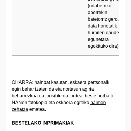
(udaberriko
oporrekin
batetorriz gero,
data horietatik
hurbilen dauden
egunetara
egokituko dira).
OHARRA: hainbat kasutan, eskaera pertsonalki
Informatika Fakultatean
egin behar izaten da eta nortasun agiria
ikasteko espediente
beharrezkoa da; posible da, ordea, beste norbaiti
leku-aldatze eskaera
NANen fotokopia eta eskaera egiteko
baimen
zehatza
ematea.
Ekaina
Atzerriko unibertsitate
ikasketak
BESTELAKO INPRIMAKIAK
homologatzeke