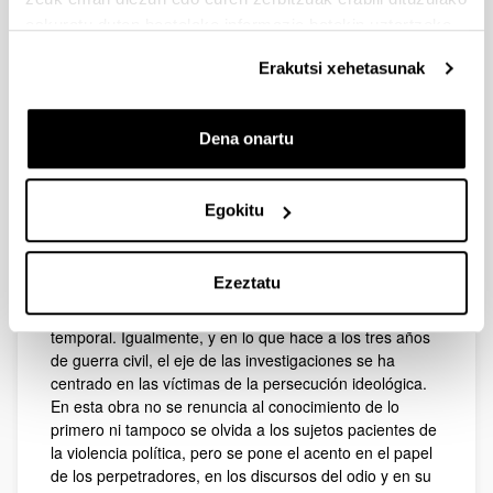
eskuratu duten bestelako informazio batekin uztartzeko.
Erakutsi xehetasunak
Dena onartu
Editorial: Tecnos | Año de edición: 2024
El periodo histórico abierto tras el golpe de Estado de
Egokitu
1936 -con el consiguiente despliegue de violencia
política y las cuatro décadas posteriores de dictadura-,
ha sido objeto de análisis académicos centrados
Ezeztatu
preferentemente en desentrañar los orígenes del terror
y los medios para su desarrollo y readaptación
temporal. Igualmente, y en lo que hace a los tres años
de guerra civil, el eje de las investigaciones se ha
centrado en las víctimas de la persecución ideológica.
En esta obra no se renuncia al conocimiento de lo
primero ni tampoco se olvida a los sujetos pacientes de
la violencia política, pero se pone el acento en el papel
de los perpetradores, en los discursos del odio y en su