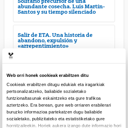
Solitario precursor de una
abundante cosecha. Luis Martín-
Santos y su tiempo silenciado
Salir de ETA. Una historia de
abandono, expulsión y
«arrepentimiento»
Txiki Benegas. Una semblanza
política
Web orri honek cookieak erabiltzen ditu
Cookieak erabiltzen ditugu edukiak eta iragarkiak
pertsonalizatzeko, baliabide sozialetako
Desagertutako Irun
funtzionaltasunak eskaintzeko eta gure trafikoa
aztertzeko. Era berean, gure web orriaren erabilerari
buruzko informazioa partekatzen dugu baliabide
sozialetako, publizitateko eta estatistiketako gure
Irún desaparecido
hornitzaileekin. Horiek aukera izango dute informazio hori