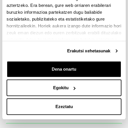
aztertzeko. Era berean, gure web orriaren erabilerari
buruzko informazioa partekatzen dugu baliabide
sozialetako, publizitateko eta estatistiketako gure
BIKAIN ziurtagiriak banatzeko
hornitzaileekin. Horiek aukera izango dute informazio hori
ekitaldia
zeuk eman diezun edo euren zerbitzuak erabili dituzulako
eskuratu duten bestelako informazio batekin uztartzeko.
Erakutsi xehetasunak
23. Korrika
Dena onartu
Egokitu
24ª Korrika
Ezeztatu