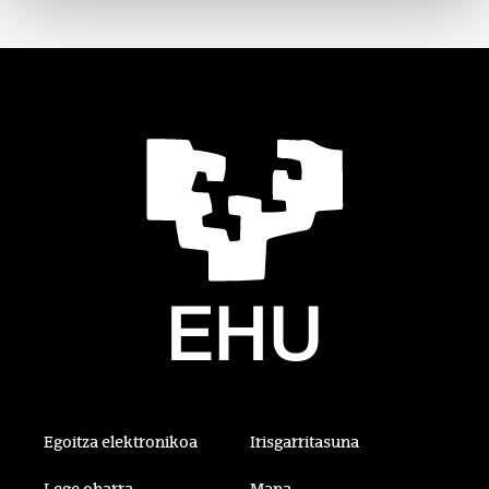
Egoitza elektronikoa
Irisgarritasuna
Lege oharra
Mapa