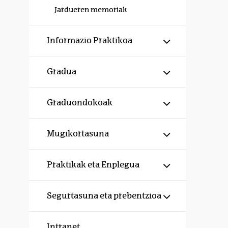
Jardueren memoriak
Erakutsi/izku
Informazio Praktikoa
Erakutsi/izku
Gradua
Erakutsi/izku
Graduondokoak
Erakutsi/izku
Mugikortasuna
Erakutsi/izku
Praktikak eta Enplegua
Erakutsi/izku
Segurtasuna eta prebentzioa
Intranet