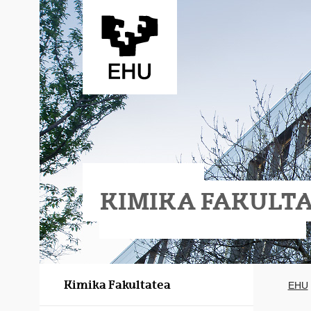
Eduki nagusira joan
KIMIKA FAKULT
Kimika Fakultatea
EHU