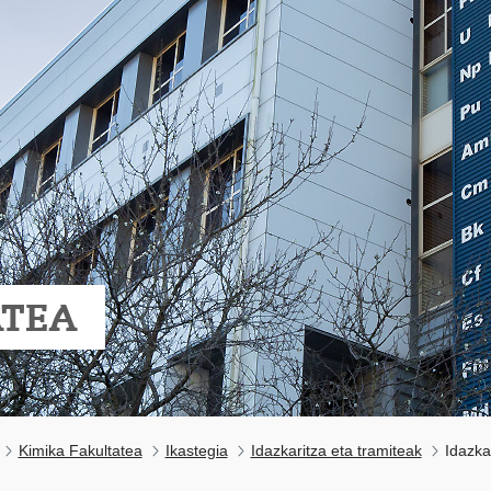
ATEA
Kimika Fakultatea
Ikastegia
Idazkaritza eta tramiteak
Idazka