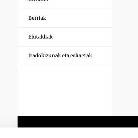
Berriak
Ekitaldiak
Iradokizunak eta eskaerak