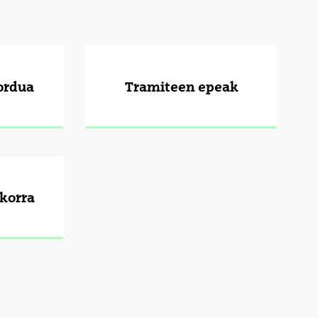
ordua
Tramiteen epeak
korra