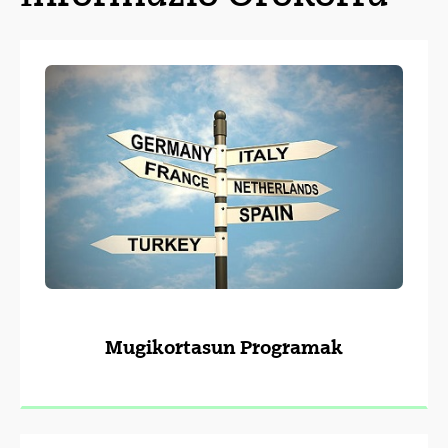
Mugikortasun Programak