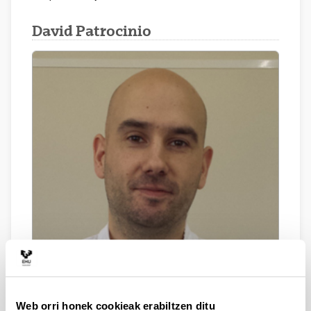
David Patrocinio
Web orri honek cookieak erabiltzen ditu