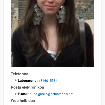
Telefonoa
Laboratorio:
+346015534
Posta elektronikoa
E-mail:
nuria.garcia@bcmaterials.net
Web helbidea