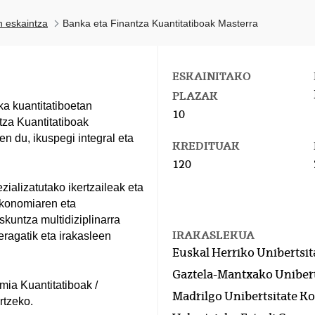
n eskaintza
Banka eta Finantza Kuantitatiboak Masterra
ESKAINITAKO
PLAZAK
ka kuantitatiboetan
10
tza Kuantitatiboak
en du, ikuspegi integral eta
KREDITUAK
120
ializatutako ikertzaileak eta
ekonomiaren eta
kuntza multidiziplinarra
IRAKASLEKUA
eragatik eta irakasleen
Euskal Herriko Unibertsit
Gaztela-Mantxako Unibert
ia Kuantitatiboak /
Madrilgo Unibertsitate K
rtzeko.