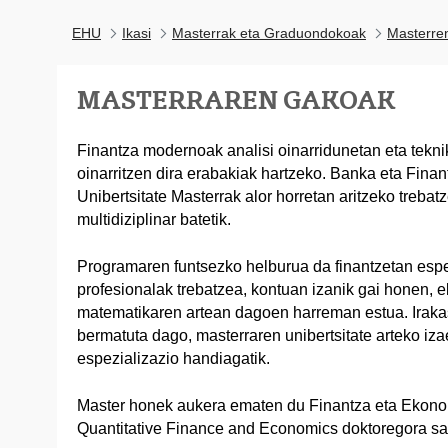
EHU
Ikasi
Masterrak eta Graduondokoak
Masterre
MASTERRAREN GAKOAK
Finantza modernoak analisi oinarridunetan eta tekni
oinarritzen dira erabakiak hartzeko. Banka eta Finan
Unibertsitate Masterrak alor horretan aritzeko trebatz
multidiziplinar batetik.
Programaren funtsezko helburua da finantzetan espez
profesionalak trebatzea, kontuan izanik gai honen, 
matematikaren artean dagoen harreman estua. Irakas
bermatuta dago, masterraren unibertsitate arteko iza
espezializazio handiagatik.
Master honek aukera ematen du Finantza eta Ekonom
Quantitative Finance and Economics doktoregora sa