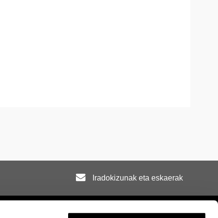
Iradokizunak eta eskaerak