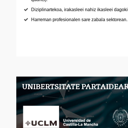
Diziplinartekoa, irakasleei nahiz ikasleei dagok
Harreman profesionalen sare zabala sektorean.
UNIBERTSITATE PARTAIDEA