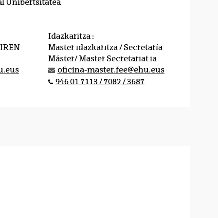
l Unibertsitatea
Idazkaritza :
MIREN
Master idazkaritza / Secretaría
Máster/ Master Secretariat ia
u.eus
oficina-master.fee@ehu.eus
946 01 7113 / 7082 / 3687