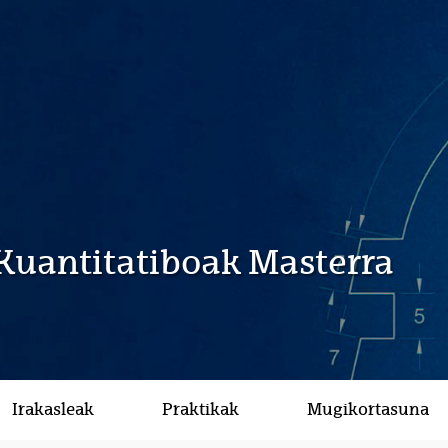
Kuantitatiboak Masterra
Irakasleak
Praktikak
Mugikortasuna