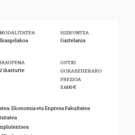
MODALITATEA
HIZKUNTZA
Ikasgelakoa
Gaztelania
IRAUPENA
GUTXI
2 ikasturte
GORABEHERAKO
PREZIOA
3.600 €
atea: Ekonomia eta Enpresa Fakultatea
sitatea
onplutentsea