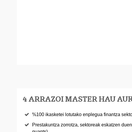
4 ARRAZOI MASTER HAU AU
%100 ikasketei lotutako enplegua finantza sekt
Prestakuntza zorrotza, sektoreak eskatzen duena
quants).