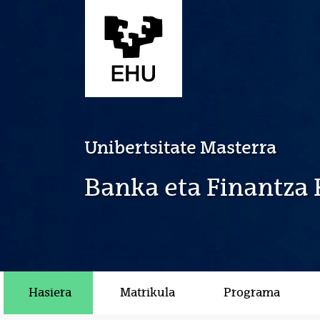
Eduki nagusira joan
Unibertsitate Masterra
Banka eta Finantza 
Hasiera
Matrikula
Programa