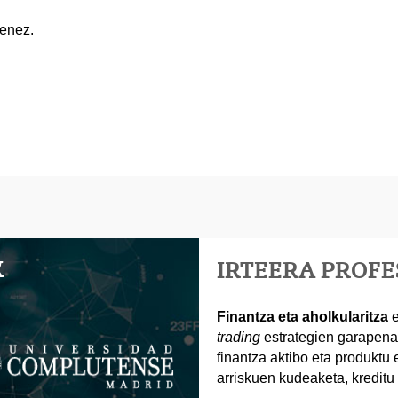
ienez.
K
IRTEERA PROF
Finantza eta aholkularitza
e
trading
estrategien garapena,
finantza aktibo eta produktu 
arriskuen kudeaketa, kredit