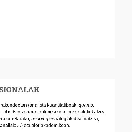
ESIONALAK
rakundeetan (analista kuantitatiboak,
quants
,
 inbertsio zorroen optimizazioa, prezioak finkatzea
eratorrietarako,
hedging
estrategiak diseinatzea,
u analisia…) eta alor akademikoan.