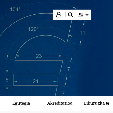
HIZKUNTZA HAUTA
Hasi saioa
EU
bilatu"
Egutegia
Akreditazioa
Liburuxka