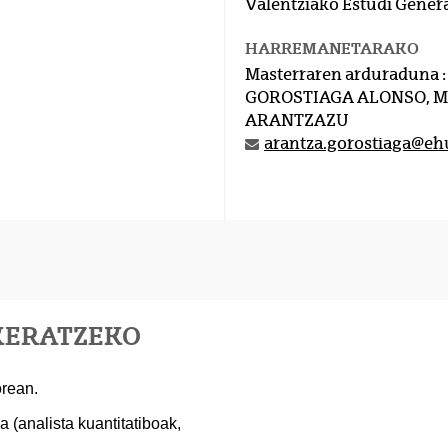
Valentziako Estudi Genera
HARREMANETARAKO
Masterraren arduraduna :
GOROSTIAGA ALONSO, 
ARANTZAZU
arantza.gorostiaga@eh
KERATZEKO
orean.
 (analista kuantitatiboak,