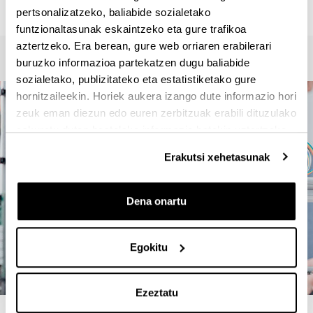
master-rehabilitacion.etsa@ehu.eus
pertsonalizatzeko, baliabide sozialetako
funtzionaltasunak eskaintzeko eta gure trafikoa
aztertzeko. Era berean, gure web orriaren erabilerari
buruzko informazioa partekatzen dugu baliabide
sozialetako, publizitateko eta estatistiketako gure
hornitzaileekin. Horiek aukera izango dute informazio hori
zeuk eman diezun edo euren zerbitzuak erabili dituzulako
eskuratu duten bestelako informazio batekin uztartzeko.
Erakutsi xehetasunak
Dena onartu
Egokitu
Ezeztatu