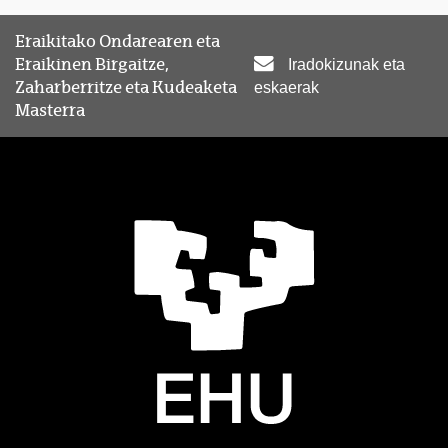
Eraikitako Ondarearen eta
Eraikinen Birgaitze,
Iradokizunak eta
Zaharberritze eta Kudeaketa
eskaerak
Masterra