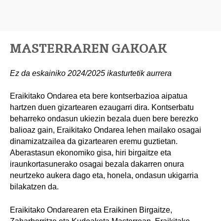
MASTERRAREN GAKOAK
Ez da eskainiko 2024/2025 ikasturtetik aurrera
Eraikitako Ondarea eta bere kontserbazioa aipatua
hartzen duen gizartearen ezaugarri dira. Kontserbatu
beharreko ondasun ukiezin bezala duen bere berezko
balioaz gain, Eraikitako Ondarea lehen mailako osagai
dinamizatzailea da gizartearen eremu guztietan.
Aberastasun ekonomiko gisa, hiri birgaitze eta
iraunkortasunerako osagai bezala dakarren onura
neurtzeko aukera dago eta, honela, ondasun ukigarria
bilakatzen da.
Eraikitako Ondarearen eta Eraikinen Birgaitze,