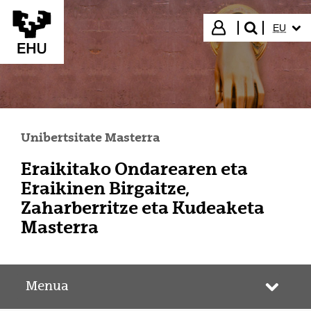
Eduki nagusira joan
HIZKUN
Hasi saioa
EU
bilatu"
Unibertsitate Masterra
Eraikitako Ondarearen eta
Eraikinen Birgaitze,
Zaharberritze eta Kudeaketa
Masterra
Menua
Webgun