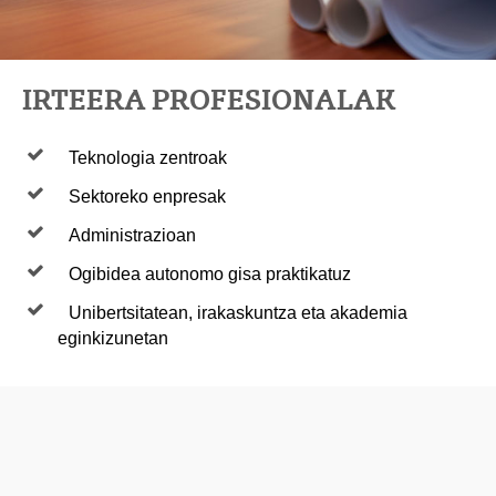
IRTEERA PROFESIONALAK
Teknologia zentroak
Sektoreko enpresak
Administrazioan
Ogibidea autonomo gisa praktikatuz
Unibertsitatean, irakaskuntza eta akademia
eginkizunetan