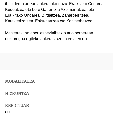
ibilbideren artean aukeratuko duzu: Eraikitako Ondarea:
Kudeatzea eta bere Garrantzia Azpimarratzea; eta
Eraikitako Ondarea: Birgaitzea, Zaharberritzea,
Karakterizatzea, Esku-hartzea eta Kontserbatzea.
Masterrak, halaber, espezializazio arlo berberean
doktoregoa egiteko aukera zuzena ematen du.
MODALITATEA
HIZKUNTZA
KREDITUAK
60