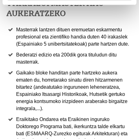
4 ARRAZOI MASTER HAU
AUKERATZEKO
Masterrak lantzen dituen eremuetan eskarmentu
profesional eta zientifiko handia duten 40 irakaslek
(Espainiako 5 unibertsitatekoak) parte hartzen dute.
Bederatzi edizio eta 200dik gora tituludun ditu
masterrak.
Gaikako bloke handitan parte hartzeko aukera
ematen du, horretarako sinatu diren hitzarmenen
bitartez (andeatutako inguruneen leheneratzea,
Espainiako Itsasargi Historikoak, Hutsetik gertuko
energia kontsumoko irizpideen araberako birgaitze
integrala,...).
Eraikitako Ondarea eta Eraikinen inguruko
Doktorego Programa bati, ikerkuntza talde elkartu
bati (ESMAARQ-Zurezko egiturak Arkitekturan) eta