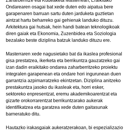
Zaharberritze eta Kudeaketa Masterrean, Eraikitako
Ondarearen osagai bat xede duten edo aipatua bere
garapenaren barruan sartu duten jarduketa guztietan
aintzat hartu beharreko gai gehienak landuko dituzu.
Arkitektura gai hutsak, hein handi batean teknologikoak
diren gaiak eta Ekonomia, Zuzenbidea eta Soziologia
bezalako beste diziplina batzuk landuko dituzu ere.
Masterraren xede nagusietako bat da ikaslea profesional
gisa prestatzea, ikerketa eta berrikuntza gauzatzeko gai
izan dadin eraikitako ondarea zaharberritzeko proiektu
integralen garapenean eta ondare hori ingurunean duen
garrantzia azpimarratzeko ekintzetan. Diziplina anitzeko
prestakuntza jasoko du ikasleak eta, horri esker,
sektoreko enpresentzat, eremu akademikoarentzat eta
gizarte orokorrarentzat berrikuntzarako aukerak
identifikatzea eta garatzea xede duten gaitasunak
barneratuko ditu.
Hautazko irakasgaiak aukeratzerakoan, bi espezializazio