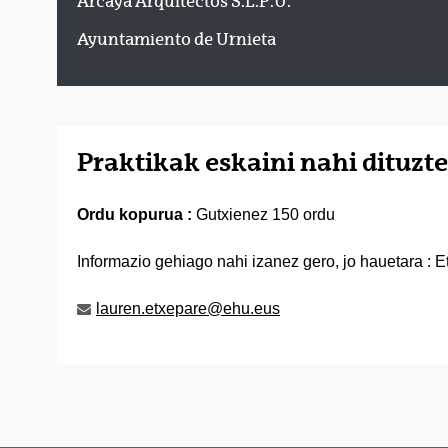
Arcaya Arquitectos S.L.P.U.
Ayuntamiento de Urnieta
Praktikak eskaini nahi dituz
Ordu kopurua :
Gutxienez 150 ordu
Informazio gehiago nahi izanez gero, jo hauetara : E
lauren.etxepare@ehu.eus