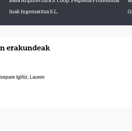
Basa Arquitectura S. Coop. Pequeña Profesional
M
Inak Ingeniaritza S.L.
Q
ten erakundeak
txepare Igiñiz, Lauren