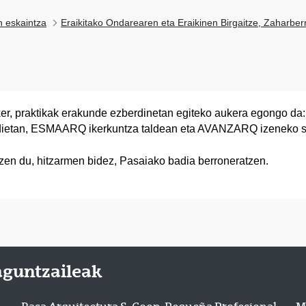
n eskaintza
Eraikitako Ondarearen eta Eraikinen Birgaitze, Zaharber
ker, praktikak erakunde ezberdinetan egiteko aukera egongo da:
undietan, ESMAARQ ikerkuntza taldean eta AVANZARQ izeneko sp
zen du, hitzarmen bidez, Pasaiako badia berroneratzen.
aguntzaileak