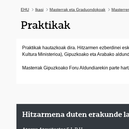
EHU
Ikasi
Masterrak eta Graduondokoak
Masterre
Praktikak
Praktikak hautazkoak dira. Hitzarmen ezberdinei es
Kultura Ministerioa), Gipuzkoako eta Arabako ald
Masterrak Gipuzkoako Foru Aldundiarekin parte hart
Hitzarmena duten erakunde l