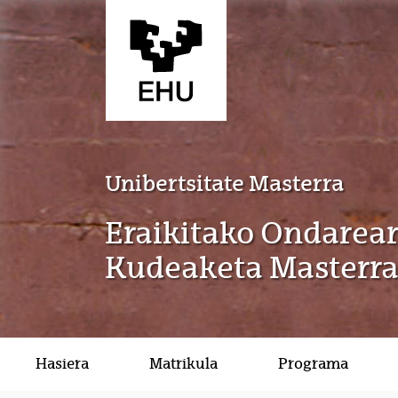
Eduki nagusira joan
Unibertsitate Masterra
Eraikitako Ondareare
Kudeaketa Masterr
Hasiera
Matrikula
Programa