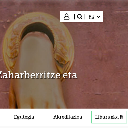
HIZKUNTZA HAUTA
Hasi saioa
EU
bilatu"
Zaharberritze eta
Egutegia
Akreditazioa
Liburuxka
PDF (300 