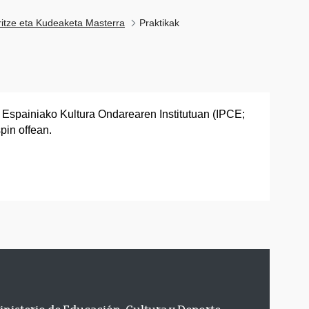
ritze eta Kudeaketa Masterra
Praktikak
 Espainiako Kultura Ondarearen Institutuan (IPCE;
in offean.