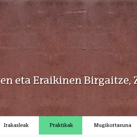
n eta Eraikinen Birgaitze, 
a
Irakasleak
Praktikak
Mugikortasuna