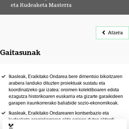
eta Kudeaketa Masterra
Atzera
Gaitasunak
Ikasleak, Eraikitako Ondarea bere dimentsio bikoitzaren
arabera landuko dituzten proiektuak sustatu eta
koordinatzeko gai izatea: oroimen kolektiboaren edota
ezagutza historikoaren euskarria eta gizarte garaikideen
garapen iraunkorrerako baliabide sozio-ekonomikoak.
Ikasleak, Eraikitako Ondarearen kontserbazio eta
kudeaketa eraginkorraren alde egingo duten alderdi
garrantzitsuak identifikatzeko protokolo metodologiko