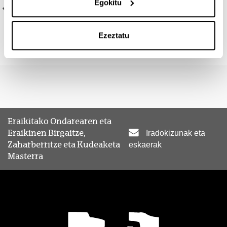
Egokitu
Ikasleek, enpresaren edo Administrazioaren sektorean
nahiz Eraikuntza Historikoen arloko ikerketa sektorean
arazo konplexuen konponbideari ekitea ahalbidetuko
Ezeztatu
dieten diziplina anitzeko ezagutzak bereganatzea.
Eraikitako Ondarearen eta
Eraikinen Birgaitze,
Iradokizunak eta
Zaharberritze eta Kudeaketa
eskaerak
Masterra