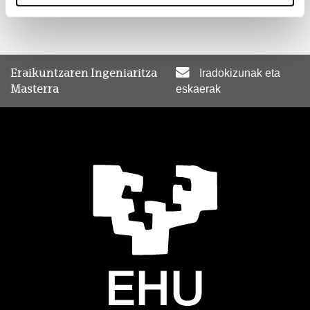
Proiektuak Egiteko Prozedurak eta Sistemak
Hautazko gaiak
Eraikuntzaren Ingeniaritza
Iradokizunak eta
Masterra
eskaerak
Gaia
Hizkuntz
Barne Banaketak eta Akaberak Eraikuntzan
Gaztelani
Diseinu Jasangarrirako Irizpideak Eraikuntzan
Gaztelani
Zurezko Egiturak: Diseinua eta Gauzapena
Gaztelani
Master Amaierako Lana
Gaia
Hizkuntzak
ECTS
Kreditua
Master amaierako lana
6