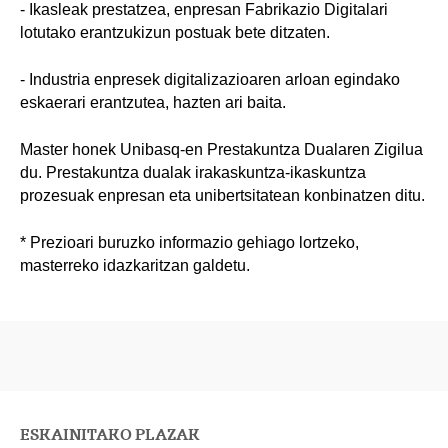
- Ikasleak prestatzea, enpresan Fabrikazio Digitalari
lotutako erantzukizun postuak bete ditzaten.
- Industria enpresek digitalizazioaren arloan egindako
eskaerari erantzutea, hazten ari baita.
Master honek Unibasq-en Prestakuntza Dualaren Zigilua
du. Prestakuntza dualak irakaskuntza-ikaskuntza
prozesuak enpresan eta unibertsitatean konbinatzen ditu.
* Prezioari buruzko informazio gehiago lortzeko,
masterreko idazkaritzan galdetu.
ESKAINITAKO PLAZAK