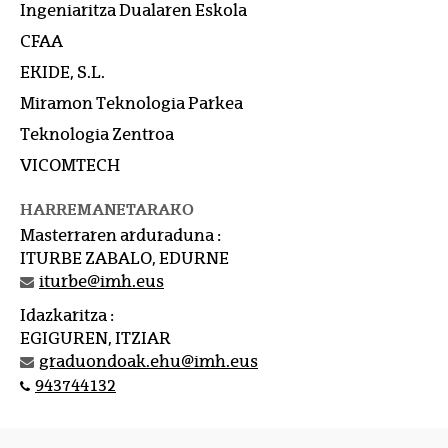
Ingeniaritza Dualaren Eskola
CFAA
EKIDE, S.L.
Miramon Teknologia Parkea
Teknologia Zentroa
VICOMTECH
HARREMANETARAKO
Masterraren arduraduna :
ITURBE ZABALO, EDURNE
iturbe@imh.eus
Idazkaritza :
EGIGUREN, ITZIAR
graduondoak.ehu@imh.eus
943744132