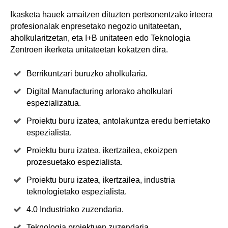
Ikasketa hauek amaitzen dituzten pertsonentzako irteera
profesionalak enpresetako negozio unitateetan,
aholkularitzetan, eta I+B unitateen edo Teknologia
Zentroen ikerketa unitateetan kokatzen dira.
Berrikuntzari buruzko aholkularia.
Digital Manufacturing arlorako aholkulari
espezializatua.
Proiektu buru izatea, antolakuntza eredu berrietako
espezialista.
Proiektu buru izatea, ikertzailea, ekoizpen
prozesuetako espezialista.
Proiektu buru izatea, ikertzailea, industria
teknologietako espezialista.
4.0 Industriako zuzendaria.
Teknologia proiektuen zuzendaria.