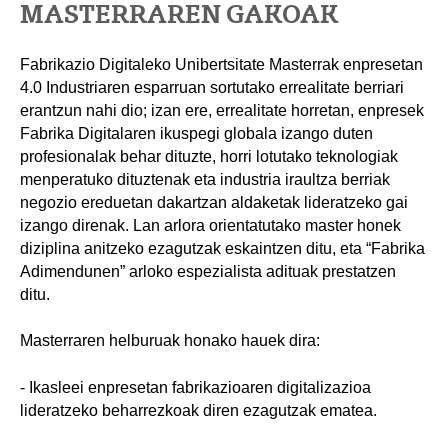
MASTERRAREN GAKOAK
Fabrikazio Digitaleko Unibertsitate Masterrak enpresetan
4.0 Industriaren esparruan sortutako errealitate berriari
erantzun nahi dio; izan ere, errealitate horretan, enpresek
Fabrika Digitalaren ikuspegi globala izango duten
profesionalak behar dituzte, horri lotutako teknologiak
menperatuko dituztenak eta industria iraultza berriak
negozio ereduetan dakartzan aldaketak lideratzeko gai
izango direnak. Lan arlora orientatutako master honek
diziplina anitzeko ezagutzak eskaintzen ditu, eta “Fabrika
Adimendunen” arloko espezialista adituak prestatzen
ditu.
Masterraren helburuak honako hauek dira:
- Ikasleei enpresetan fabrikazioaren digitalizazioa
lideratzeko beharrezkoak diren ezagutzak ematea.