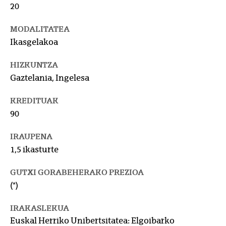
20
MODALITATEA
Ikasgelakoa
HIZKUNTZA
Gaztelania, Ingelesa
KREDITUAK
90
IRAUPENA
1,5 ikasturte
GUTXI GORABEHERAKO PREZIOA
(*)
IRAKASLEKUA
Euskal Herriko Unibertsitatea: Elgoibarko