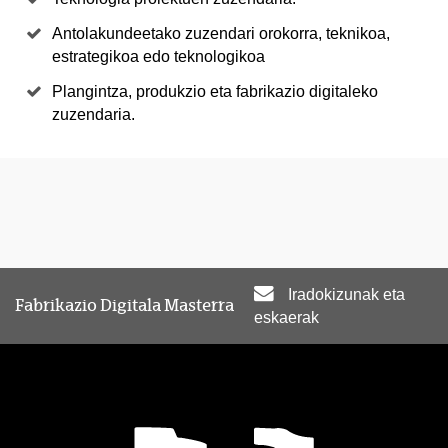
Antolakundeetako zuzendari orokorra, teknikoa,
estrategikoa edo teknologikoa
Plangintza, produkzio eta fabrikazio digitaleko
zuzendaria.
Iradokizunak eta
Fabrikazio Digitala Masterra
eskaerak