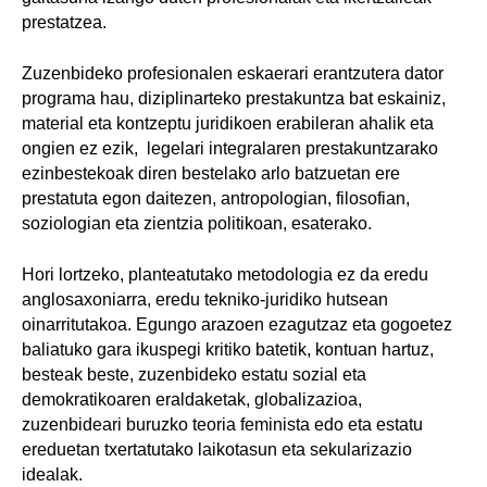
prestatzea.
Zuzenbideko profesionalen eskaerari erantzutera dator
programa hau, diziplinarteko prestakuntza bat eskainiz,
material eta kontzeptu juridikoen erabileran ahalik eta
ongien ez ezik, legelari integralaren prestakuntzarako
ezinbestekoak diren bestelako arlo batzuetan ere
prestatuta egon daitezen, antropologian, filosofian,
soziologian eta zientzia politikoan, esaterako.
Hori lortzeko, planteatutako metodologia ez da eredu
anglosaxoniarra, eredu tekniko-juridiko hutsean
oinarritutakoa. Egungo arazoen ezagutzaz eta gogoetez
baliatuko gara ikuspegi kritiko batetik, kontuan hartuz,
besteak beste, zuzenbideko estatu sozial eta
demokratikoaren eraldaketak, globalizazioa,
zuzenbideari buruzko teoria feminista edo eta estatu
ereduetan txertatutako laikotasun eta sekularizazio
idealak.