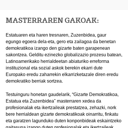
MASTERRAREN GAKOAK:
Estatuaren eta haren tresnaren, Zuzenbidea, gaur
egungo egoera dela-eta, gero eta zailagoa da benetan
demokratikoa izango den gizarte baten garapenean
sakontzea. Gelditu ezinezko globalizazio prozesu batean,
Latinoamerikako herrialdeetan abiaturiko erreforma
instituzional eta sozial askok berekin ekarri dute
Europako eredu zaharrekin elkarrizketazale diren eredu
demokratiko berriak sortzea.
Testuinguru honetan gaudelarik, “Gizarte Demokratikoa,
Estatua eta Zuzenbidea" masterraren xedea da
profesionalak eta ikertzaileak prestatzea, zehazki, nork
bere herrialdean gizarte demokratikoak oinarritu, finkatu
eta garatzen lagunduko duten konponbideak eskaintzeko
gaitasuna izango duten profesionalak eta ikertzaileak