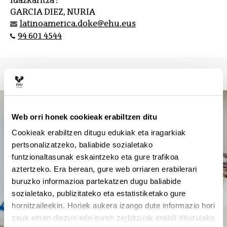
Idazkaritza :
GARCIA DIEZ, NURIA
latinoamerica.doke@ehu.eus
94 601 4544
Web orri honek cookieak erabiltzen ditu
Cookieak erabiltzen ditugu edukiak eta iragarkiak
pertsonalizatzeko, baliabide sozialetako
funtzionaltasunak eskaintzeko eta gure trafikoa
aztertzeko. Era berean, gure web orriaren erabilerari
buruzko informazioa partekatzen dugu baliabide
sozialetako, publizitateko eta estatistiketako gure
hornitzaileekin. Horiek aukera izango dute informazio hori
zeuk eman diezun edo euren zerbitzuak erabili dituzulako