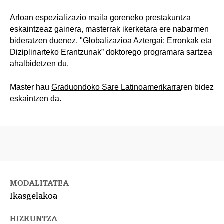
Arloan espezializazio maila goreneko prestakuntza
eskaintzeaz gainera, masterrak ikerketara ere nabarmen
bideratzen duenez, "Globalizazioa Aztergai: Erronkak eta
Diziplinarteko Erantzunak” doktorego programara sartzea
ahalbidetzen du.
Master hau
Graduondoko Sare Latinoamerikarra
ren bidez
eskaintzen da.
MODALITATEA
Ikasgelakoa
HIZKUNTZA