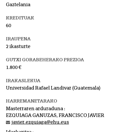
Gaztelania
KREDITUAK
60
IRAUPENA
2 ikasturte
GUTXI GORABEHERAKO PREZIOA
1.800 €
IRAKASLEKUA
Universidad Rafael Landivar (Guatemala)
HARREMANETARAKO
Masterraren arduraduna :
EZQUIAGA GANUZAS, FRANCISCO JAVIER
javier.ezquiaga@ehu.eus