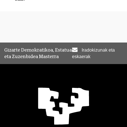
Gizarte Demokratikoa, Estatua
Iradokizunak eta
eta Zuzenbidea Masterra
eskaerak