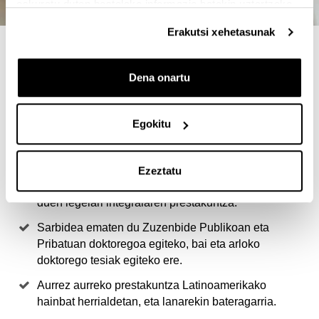
eskuratu duten bestelako informazio batekin uztartzeko.
Erakutsi xehetasunak
4 ARRAZOI MASTER HAU
AUKERATZEKO
Dena onartu
Egungo legelariak dituen prestakuntza eskakizunei
Egokitu
erantzuten die, zehazki, Latinoamerikan abiatu diren
erreforma instituzional eta sozialetan lagundu ahal
izateko prestakuntza eskakizunei erantzuten die.
Ezeztatu
Zuzenbidea benetako gertakari sozial gisa ulertzen
duen legelari integralaren prestakuntza.
Sarbidea ematen du Zuzenbide Publikoan eta
Pribatuan doktoregoa egiteko, bai eta arloko
doktorego tesiak egiteko ere.
Aurrez aurreko prestakuntza Latinoamerikako
hainbat herrialdetan, eta lanarekin bateragarria.