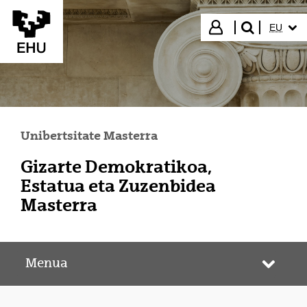
Eduki nagusira joan
HIZKUN
Hasi saioa
EU
bilatu"
Unibertsitate Masterra
Gizarte Demokratikoa,
Estatua eta Zuzenbidea
Masterra
Menua
Webgun