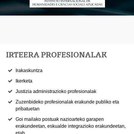
IRTEERA PROFESIONALAK
Irakaskuntza
Ikerketa
Justizia administrazioko profesionalak
Zuzenbideko profesionalak erakunde publiko eta
pribatuetan
Goi mailako postuak nazioarteko garapen
erakundeetan, eskualde integrazioko erakundeetan,
etab.