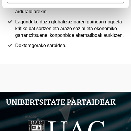
Ikasteko ordutegia bateragarria izango da lan
arduraldiarekin.
Lagunduko duzu globalizazioaren gainean gogoeta
kritiko bat sortzen eta arazo sozial eta ekonomiko
garrantzitsuenei konponbide alternatiboak aurkitzen.
Doktoregorako sarbidea.
UNIBERTSITATE PARTAIDEAK