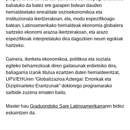
baliatuko da batez ere garapen bidean dauden
herrialdeetako errealitate sozioekonomikoa eta
instituzionala ikertzerakoan, eta, modu espezifikoago
batean, Latinoamerikako herrialdeak ekonomia globalera
sartzeko ekonomi arazoa ikertzerakoan, eta arazo
espezifikoak interpretatuko dira dagozkien neurri egokiak
hartzeko.
Gainera, ikerketa ekonomikoa, politikoa eta soziala
egiteko beharrezkoak diren gaitasunak erdietsiko dira,
baliagarria izanik titulua ezartzen duten herrialdeentzat,
UPV/EHUren “Globalizazioa Aztergai: Erronkak eta
Diziplinarteko Erantzunak” doktorego programarako
sarbide zuzena ematen baitu.
Master hau
Graduondoko Sare Latinoamerikarra
ren bidez
eskaintzen da.