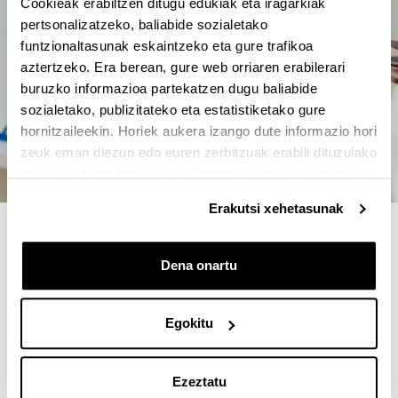
Cookieak erabiltzen ditugu edukiak eta iragarkiak
pertsonalizatzeko, baliabide sozialetako
funtzionaltasunak eskaintzeko eta gure trafikoa
aztertzeko. Era berean, gure web orriaren erabilerari
buruzko informazioa partekatzen dugu baliabide
sozialetako, publizitateko eta estatistiketako gure
hornitzaileekin. Horiek aukera izango dute informazio hori
zeuk eman diezun edo euren zerbitzuak erabili dituzulako
eskuratu duten bestelako informazio batekin uztartzeko.
Erakutsi xehetasunak
4 ARRAZOI MASTER HAU
AUKERATZEKO
Dena onartu
Europako 13 erakundetako irakasle-ikertzaile
Egokitu
adituak masterraren hainbat arlotan.
Aurrez aurreko prestakuntza Latinoamerikako
Ezeztatu
herrialdeetan.