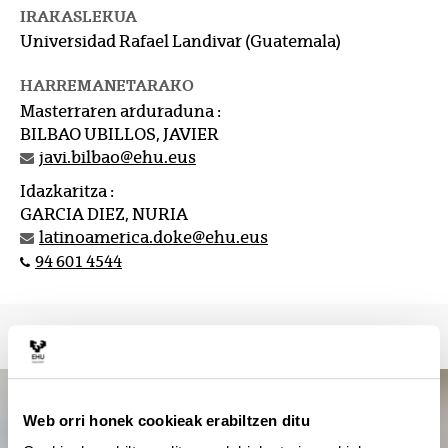
IRAKASLEKUA
Universidad Rafael Landivar (Guatemala)
HARREMANETARAKO
Masterraren arduraduna :
BILBAO UBILLOS, JAVIER
javi.bilbao@ehu.eus
Idazkaritza :
GARCIA DIEZ, NURIA
latinoamerica.doke@ehu.eus
94 601 4544
Web orri honek cookieak erabiltzen ditu