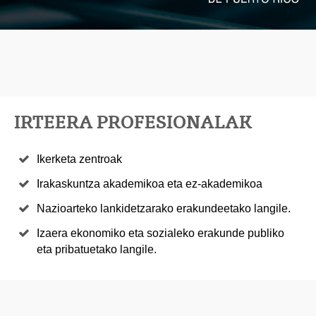
IRTEERA PROFESIONALAK
Ikerketa zentroak
Irakaskuntza akademikoa eta ez-akademikoa
Nazioarteko lankidetzarako erakundeetako langile.
Izaera ekonomiko eta sozialeko erakunde publiko
eta pribatuetako langile.