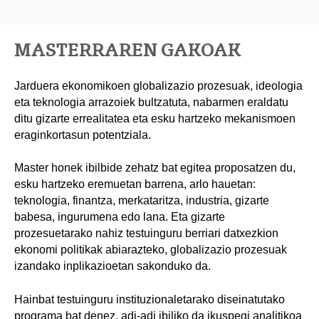
MASTERRAREN GAKOAK
Jarduera ekonomikoen globalizazio prozesuak, ideologia
eta teknologia arrazoiek bultzatuta, nabarmen eraldatu
ditu gizarte errealitatea eta esku hartzeko mekanismoen
eraginkortasun potentziala.
Master honek ibilbide zehatz bat egitea proposatzen du,
esku hartzeko eremuetan barrena, arlo hauetan:
teknologia, finantza, merkataritza, industria, gizarte
babesa, ingurumena edo lana. Eta gizarte
prozesuetarako nahiz testuinguru berriari datxezkion
ekonomi politikak abiarazteko, globalizazio prozesuak
izandako inplikazioetan sakonduko da.
Hainbat testuinguru instituzionaletarako diseinatutako
programa bat denez, adi-adi ibiliko da ikuspegi analitikoa