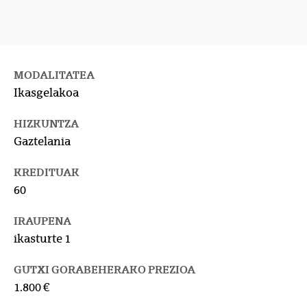
MODALITATEA
Ikasgelakoa
HIZKUNTZA
Gaztelania
KREDITUAK
60
IRAUPENA
ikasturte 1
GUTXI GORABEHERAKO PREZIOA
1.800 €