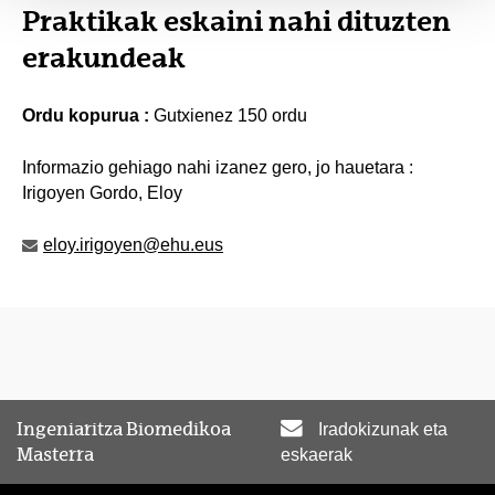
Praktikak eskaini nahi dituzten
erakundeak
Ordu kopurua :
Gutxienez 150 ordu
Informazio gehiago nahi izanez gero, jo hauetara :
Irigoyen Gordo, Eloy
eloy.irigoyen@ehu.eus
Ingeniaritza Biomedikoa
Iradokizunak eta
Masterra
eskaerak