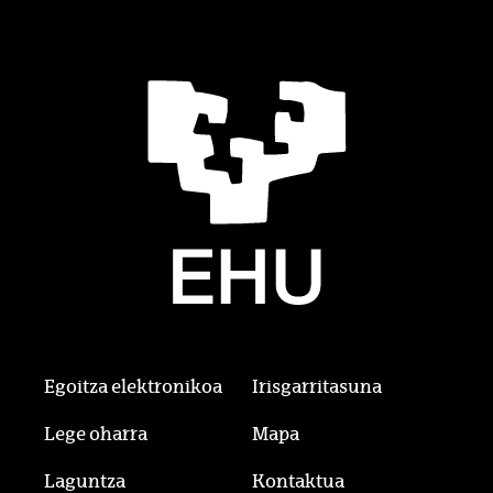
Egoitza elektronikoa
Irisgarritasuna
Lege oharra
Mapa
Laguntza
Kontaktua