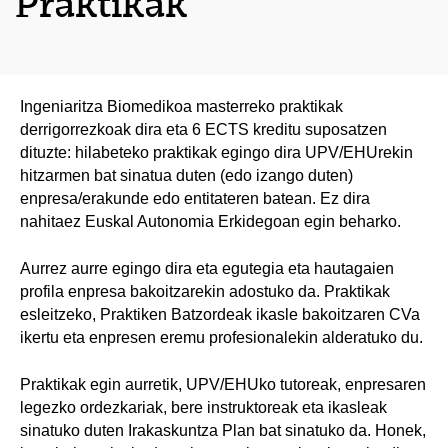
Praktikak
Ingeniaritza Biomedikoa masterreko praktikak
derrigorrezkoak dira eta 6 ECTS kreditu suposatzen
dituzte: hilabeteko praktikak egingo dira UPV/EHUrekin
hitzarmen bat sinatua duten (edo izango duten)
enpresa/erakunde edo entitateren batean. Ez dira
nahitaez Euskal Autonomia Erkidegoan egin beharko.
Aurrez aurre egingo dira eta egutegia eta hautagaien
profila enpresa bakoitzarekin adostuko da. Praktikak
esleitzeko, Praktiken Batzordeak ikasle bakoitzaren CVa
ikertu eta enpresen eremu profesionalekin alderatuko du.
Praktikak egin aurretik, UPV/EHUko tutoreak, enpresaren
legezko ordezkariak, bere instruktoreak eta ikasleak
sinatuko duten Irakaskuntza Plan bat sinatuko da. Honek,