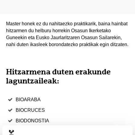
Master honek ez du nahitaezko praktikarik, baina hainbat
hitzarmen du helburu horrekin Osasun Ikerketako
Guneekin eta Eusko Jaurlaritzaren Osasun Sailarekin,
nahi duten ikasleek borondatezko praktikak egin ditzaten.
Hitzarmena duten erakunde
laguntzaileak:
BIOARABA
BIOCRUCES
BIODONOSTIA
DEPARTAMENTO SALUD PÚBLICA GOBIERNO