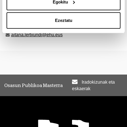
Ordu kopurua :
Gutxienez 150 ordu
Egokitu
Informazio gehiago nahi izanez gero, jo hauetara :
Ezeztatu
Lertxundi Manterola, Aitana
aitana.lertxundi@ehu.eus
Iradokizunak eta
Osasun Publikoa Masterra
eskaerak