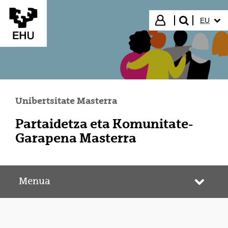
Eduki nagusira joan
HIZKUN
Hasi saioa
EU
bilatu"
Unibertsitate Masterra
Partaidetza eta Komunitate-
Garapena Masterra
Menua
Webgun