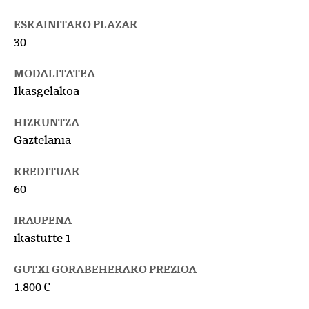
ESKAINITAKO PLAZAK
30
MODALITATEA
Ikasgelakoa
HIZKUNTZA
Gaztelania
KREDITUAK
60
IRAUPENA
ikasturte 1
GUTXI GORABEHERAKO PREZIOA
1.800 €