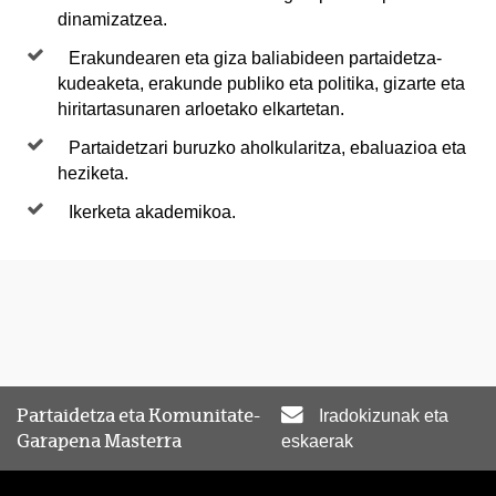
dinamizatzea.
Erakundearen eta giza baliabideen partaidetza-
kudeaketa, erakunde publiko eta politika, gizarte eta
hiritartasunaren arloetako elkartetan.
Partaidetzari buruzko aholkularitza, ebaluazioa eta
heziketa.
Ikerketa akademikoa.
Partaidetza eta Komunitate-
Iradokizunak eta
Garapena Masterra
eskaerak