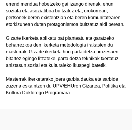
errendimendua hobetzeko gai izango direnak, ehun
soziala eta asoziatiboa bultzatuz eta, orokorrean,
pertsonek beren existentzian eta beren komunitatearen
etorkizunean duten protagonismoa bultzatuz aldi berean.
Gizarte ikerketa aplikatu bat planteatu eta garatzeko
beharrezkoa den ikerketa metodologia irakasten du
masterrak. Gizarte ikerketa hori partaidetza prozesuen
bitartez egingo litzateke, partaidetza teknikak txertatuz
aniztasun sozial eta kulturaleko ikuspegi batetik.
Masterrak ikerketarako joera garbia dauka eta sarbide
zuzena eskaintzen du UPV/EHUren Gizartea, Politika eta
Kultura Doktorego Programara.