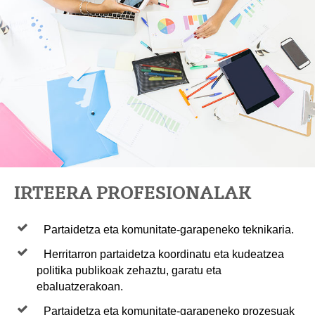
IRTEERA PROFESIONALAK
Partaidetza eta komunitate-garapeneko teknikaria.
Herritarron partaidetza koordinatu eta kudeatzea
politika publikoak zehaztu, garatu eta
ebaluatzerakoan.
Partaidetza eta komunitate-garapeneko prozesuak