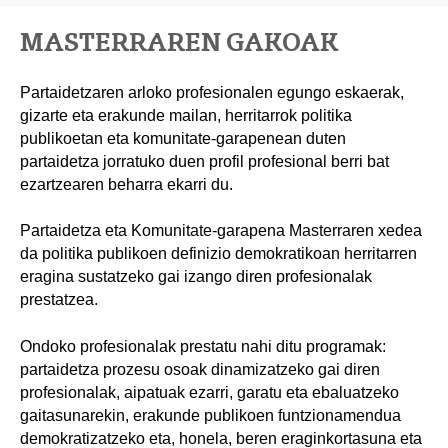
MASTERRAREN GAKOAK
Partaidetzaren arloko profesionalen egungo eskaerak,
gizarte eta erakunde mailan, herritarrok politika
publikoetan eta komunitate-garapenean duten
partaidetza jorratuko duen profil profesional berri bat
ezartzearen beharra ekarri du.
Partaidetza eta Komunitate-garapena Masterraren xedea
da politika publikoen definizio demokratikoan herritarren
eragina sustatzeko gai izango diren profesionalak
prestatzea.
Ondoko profesionalak prestatu nahi ditu programak:
partaidetza prozesu osoak dinamizatzeko gai diren
profesionalak, aipatuak ezarri, garatu eta ebaluatzeko
gaitasunarekin, erakunde publikoen funtzionamendua
demokratizatzeko eta, honela, beren eraginkortasuna eta