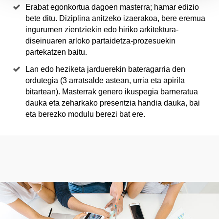
Erabat egonkortua dagoen masterra; hamar edizio
bete ditu. Diziplina anitzeko izaerakoa, bere eremua
ingurumen zientziekin edo hiriko arkitektura-
diseinuaren arloko partaidetza-prozesuekin
partekatzen baitu.
Lan edo heziketa jarduerekin bateragarria den
ordutegia (3 arratsalde astean, urria eta apirila
bitartean). Masterrak genero ikuspegia barneratua
dauka eta zeharkako presentzia handia dauka, bai
eta berezko modulu berezi bat ere.