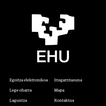
Egoitza elektronikoa
Irisgarritasuna
Lege oharra
Mapa
Laguntza
Kontaktua