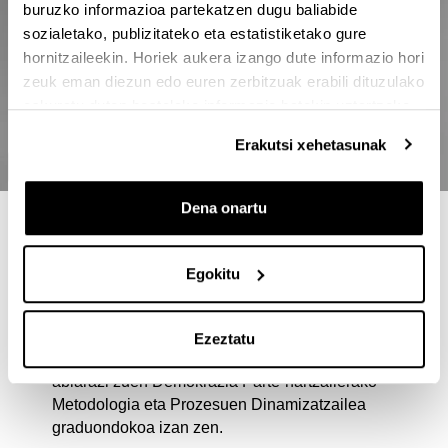
buruzko informazioa partekatzen dugu baliabide
sozialetako, publizitateko eta estatistiketako gure
hornitzaileekin. Horiek aukera izango dute informazio hori
zeuk eman diezun edo euren zerbitzuak erabili dituzulako
eskuratu duten bestelako informazio batekin uztartzeko.
Erakutsi xehetasunak
Dena onartu
MASTER HAU AUKERATZEKO
ARRAZOIAK
Egokitu
Partaidetza eta Komunitate-garapenari buruzko
master ofizial bakarra da Estatu mailan. Bere
Ezeztatu
aitzindaria UPV/EHUk 2003/2004 ikasturtean
abiarazi zuen Demokrazia Parte-hartzailerako
Metodologia eta Prozesuen Dinamizatzailea
graduondokoa izan zen.