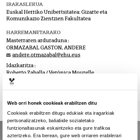
IRAKASLEKUA
Euskal Herriko Unibertsitatea: Gizarte eta
Komunikazio Zientzien Fakultatea
HARREMANETARAKO
Masterraren arduraduna :
ORMAZABAL GASTON, ANDERE
andere.ormazabal@ehu.eus
Idazkaritza :
Roberto Zaballa / Verónica Mourelle
master.csc@ehu.eus / gkz.masterra@ehu.eus
946012345
Web orri honek cookieak erabiltzen ditu
Cookieak erabiltzen ditugu edukiak eta iragarkiak
pertsonalizatzeko, baliabide sozialetako
funtzionaltasunak eskaintzeko eta gure trafikoa
aztertzeko. Era berean, gure web orriaren erabilerari