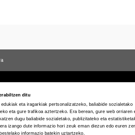
ra
rabiltzen ditu
 edukiak eta iragarkiak pertsonalizatzeko, baliabide sozialetako
Egoitza elektronikoa
Irisgarritasuna
Lege oha
eko eta gure trafikoa aztertzeko. Era berean, gure web orriaren e
atzen dugu baliabide sozialetako, publizitateko eta estatistiketa
EHU Tiktok-en
EHU Bluesky-n
EHU F
kera izango dute informazio hori zeuk eman diezun edo euren zerb
bestelako informazio batekin uztartzeko.