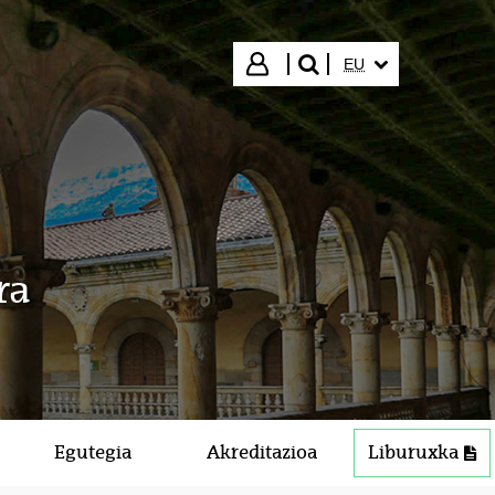
HIZKUNTZA HAUTA
Hasi saioa
EU
bilatu"
ra
Egutegia
Akreditazioa
Liburuxka