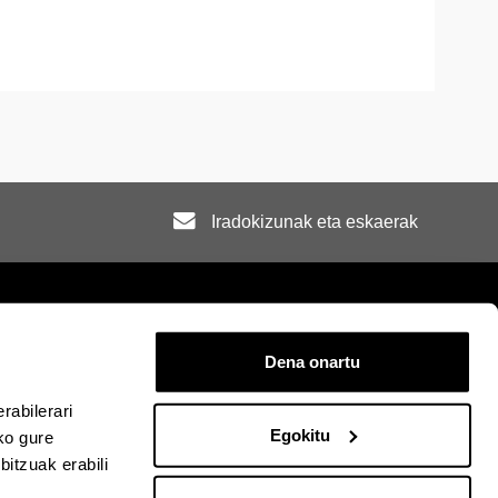
Iradokizunak eta eskaerak
Dena onartu
rra
Mapa
Laguntza
Kontaktua
rabilerari
Egokitu
ko gure
acebook-en
EHU Linkedin-en
EHU Instagram-en
EHU Youtube-en
EHU Vimeo-en
EHU Flickr-en
itzuak erabili