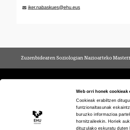
iker.nabaskues@ehu.eus
Zuzenbidearen Soziologian Nazioarteko Master
Web orri honek cookieak e
Cookieak erabiltzen ditugu
funtzionaltasunak eskaintz
buruzko informazioa partek
hornitzaileekin. Horiek au
dituzulako eskuratu duten 