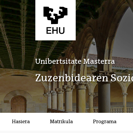
Eduki nagusira joan
Unibertsitate Masterra
Zuzenbidearen Sozi
Hasiera
Matrikula
Programa