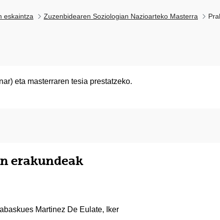
n eskaintza
Zuzenbidearen Soziologian Nazioarteko Masterra
Pra
ar) eta masterraren tesia prestatzeko.
ten erakundeak
Nabaskues Martinez De Eulate, Iker