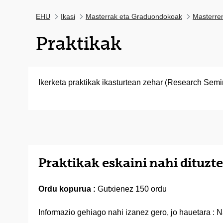
EHU
Ikasi
Masterrak eta Graduondokoak
Masterre
Praktikak
Ikerketa praktikak ikasturtean zehar (Research Semin
Praktikak eskaini nahi dituz
Ordu kopurua :
Gutxienez 150 ordu
Informazio gehiago nahi izanez gero, jo hauetara : 