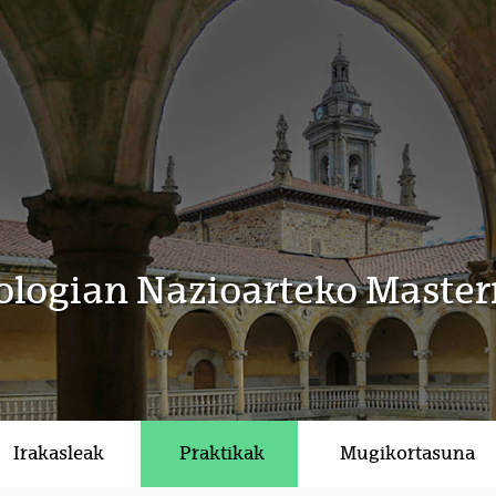
ologian Nazioarteko Master
Irakasleak
Praktikak
Mugikortasuna