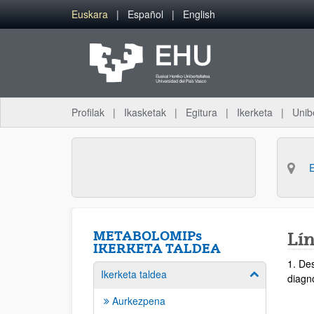
Eduki nagusira joan
Euskara
Español
English
Profilak
Ikasketak
Egitura
Ikerketa
Unib
METABOLOMIPs
Lín
IKERKETA TALDEA
1. De
Ikerketa taldea
Erakutsi/izkut
diagnó
Aurkezpena