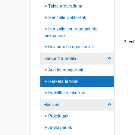
Talde arduraduna
Ikertzaile Doktoreak
Ikertzaile kontratatuak eta
bekadunak
2. Es
Kolaborazio egonkorrak
Ikerkuntza profila
Erakutsi/izkut
Arlo interesgarriak
Ikerketa-lerroak
Erabilitako teknikak
Ekintzak
Erakutsi/izkut
Proiektuak
Argitalpenak