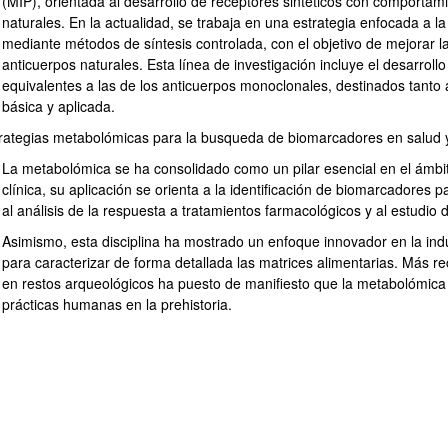
(MIP), orientada al desarrollo de receptores sintéticos con comportami
naturales. En la actualidad, se trabaja en una estrategia enfocada a 
mediante métodos de síntesis controlada, con el objetivo de mejorar l
anticuerpos naturales. Esta línea de investigación incluye el desarrol
equivalentes a las de los anticuerpos monoclonales, destinados tanto a
básica y aplicada.
trategias metabolómicas para la busqueda de biomarcadores en salud 
La metabolómica se ha consolidado como un pilar esencial en el ámbito
clínica, su aplicación se orienta a la identificación de biomarcadores
atu azpiorriak
al análisis de la respuesta a tratamientos farmacológicos y al estudio 
Asimismo, esta disciplina ha mostrado un enfoque innovador en la indu
para caracterizar de forma detallada las matrices alimentarias. Más r
en restos arqueológicos ha puesto de manifiesto que la metabolómica 
prácticas humanas en la prehistoria.
atu azpiorriak