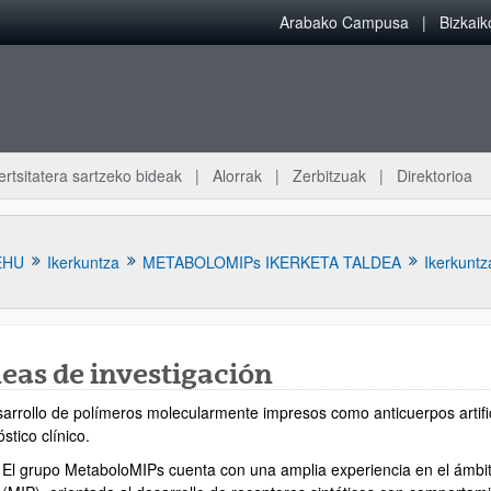
Arabako Campusa
Bizkai
ertsitatera sartzeko bideak
Alorrak
Zerbitzuak
Direktorioa
EHU
Ikerkuntza
METABOLOMIPs IKERKETA TALDEA
Ikerkuntza
eas de investigación
sarrollo de polímeros molecularmente impresos como anticuerpos artific
atu azpiorriak
stico clínico.
El grupo MetaboloMIPs cuenta con una amplia experiencia en el ámbi