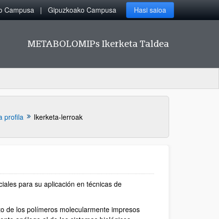
ko Campusa
Gipuzkoako Campusa
Hasi saioa
METABOLOMIPs Ikerketa Taldea
 profila
Ikerketa-lerroak
iales para su aplicación en técnicas de
to de los polímeros molecularmente impresos