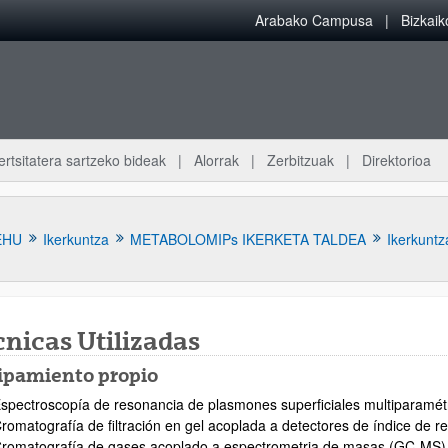
Arabako Campusa
Bizkai
ertsitatera sartzeko bideak
Alorrak
Zerbitzuak
Direktorioa
EHU
Ikerkuntza
METABOLOMIPs IKERKETA TALDEA
Ikerkuntza
nicas Utilizadas
ipamiento propio
atu azpiorriak
spectroscopía de resonancia de plasmones superficiales multiparamé
romatografía de filtración en gel acoplada a detectores de índice de r
romatografía de gases acoplado a espectrometria de masas (GC-MS)