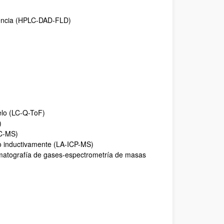
scencia (HPLC-DAD-FLD)
elo (LC-Q-ToF)
)
LC-MS)
o inductivamente (LA-ICP-MS)
omatografía de gases-espectrometría de masas