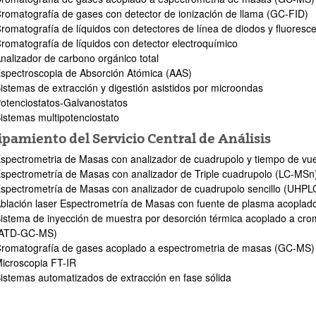
romatografía de gases con detector de ionización de llama (GC-FID)
romatografía de líquidos con detectores de línea de diodos y fluore
romatografía de líquidos con detector electroquímico
nalizador de carbono orgánico total
spectroscopia de Absorción Atómica (AAS)
istemas de extracción y digestión asistidos por microondas
otenciostatos-Galvanostatos
istemas multipotenciostato
atu azpiorriak
pamiento del Servicio Central de Análisis
spectrometria de Masas con analizador de cuadrupolo y tiempo de vu
spectrometría de Masas con analizador de Triple cuadrupolo (LC-MSn
spectrometría de Masas con analizador de cuadrupolo sencillo (UHP
blación laser Espectrometría de Masas con fuente de plasma acoplad
istema de inyección de muestra por desorción térmica acoplado a cr
(ATD-GC-MS)
atu azpiorriak
romatografía de gases acoplado a espectrometria de masas (GC-MS)
icroscopia FT-IR
istemas automatizados de extracción en fase sólida