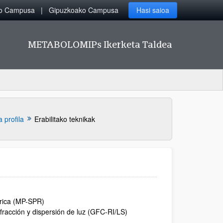
ko Campusa
Gipuzkoako Campusa
Hasi saioa
METABOLOMIPs Ikerketa Taldea
 profila
Erabilitako teknikak
trica (MP-SPR)
efracción y dispersión de luz (GFC-RI/LS)