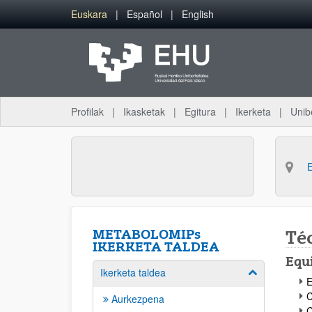
Eduki nagusira joan
Euskara
Español
English
Profilak
Ikasketak
Egitura
Ikerketa
Unib
METABOLOMIPs
Téc
IKERKETA TALDEA
Equ
Ikerketa taldea
Erakutsi/izkut
E
C
Aurkezpena
C