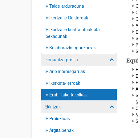
Talde arduraduna
C
C
Ikertzaile Doktoreak
C
A
Ikertzaile kontratatuak eta
E
bekadunak
S
P
Kolaborazio egonkorrak
S
Ikerkuntza profila
Erakutsi/izkut
Equi
E
Arlo interesgarriak
E
E
Ikerketa-lerroak
A
Erabilitako teknikak
S
Ekintzak
Erakutsi/izkut
C
M
Proiektuak
S
Argitalpenak