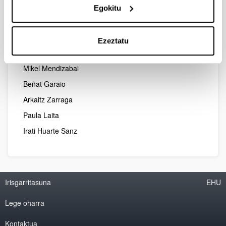
Jone Goirigolzarri Garaizar
Egokitu
Leire Diaz de Gereñu Lasaga
Amaia Izkue Daroca
Ezeztatu
Maite Garcia Ruiz
Mikel Mendizabal
Beñat Garaio
Arkaitz Zarraga
Paula Laita
Irati Huarte Sanz
Irisgarritasuna
EHU
Lege oharra
Kontaktua