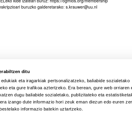
ELeko kide izateari buruz: https://ogmios.org/membership
atu azpiorriak
nskripzioari buruzko galderetarako: s.krauwer@uu.nl
rabiltzen ditu
 edukiak eta iragarkiak pertsonalizatzeko, baliabide sozialetako
eko eta gure trafikoa aztertzeko. Era berean, gure web orriaren e
atzen dugu baliabide sozialetako, publizitateko eta estatistiketa
kera izango dute informazio hori zeuk eman diezun edo euren zerb
bestelako informazio batekin uztartzeko.
a
Laguntza