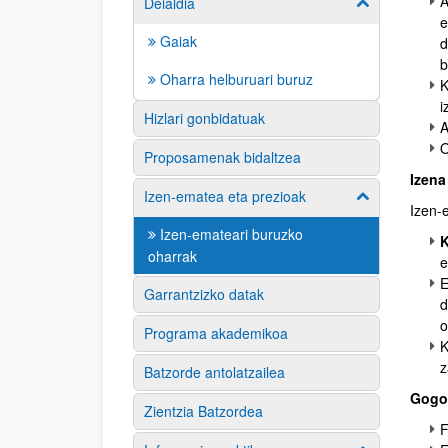
A
Deialdia
Erakutsi/izkut
e
Gaiak
d
b
Oharra helburuari buruz
K
i
Hizlari gonbidatuak
A
O
Proposamenak bidaltzea
Izena
Izen-ematea eta prezioak
Erakutsi/izkut
Izen-
Izen-emateari buruzko
K
oharrak
e
E
Garrantzizko datak
d
o
Programa akademikoa
z
Batzorde antolatzailea
Gogo
Zientzia Batzordea
F