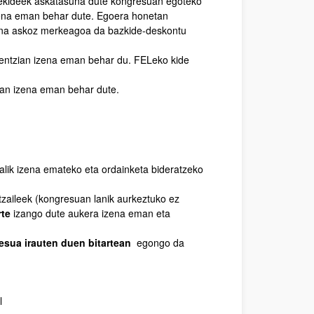
lekideek askatasuna dute kongresuan egoteko
izena eman behar dute. Egoera honetan
aina askoz merkeagoa da bazkide-deskontu
rentzian izena eman behar du. FELeko kide
zian izena eman behar dute.
lik izena emateko eta ordainketa bideratzeko
rtzaileek (kongresuan lanik aurkeztuko ez
rte
izango dute aukera izena eman eta
esua irauten duen bitartean
egongo da
l