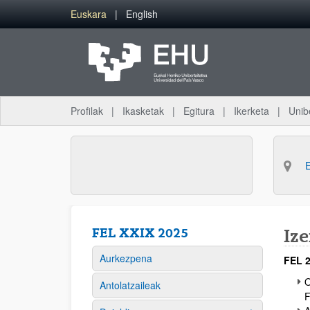
Eduki nagusira joan
Euskara
English
Profilak
Ikasketak
Egitura
Ikerketa
Unib
FEL XXIX 2025
Iz
Aurkezpena
FEL 2
O
Antolatzaileak
F