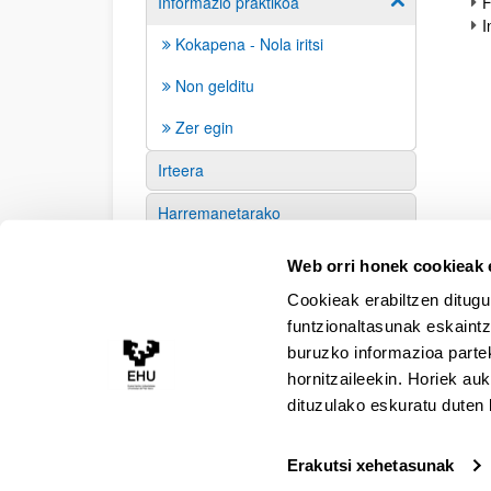
Informazio praktikoa
F
Erakutsi/izkut
I
Kokapena - Nola iritsi
Non gelditu
Zer egin
Irteera
Harremanetarako
Babesleak
Web orri honek cookieak e
Cookieak erabiltzen ditugu
funtzionaltasunak eskaintz
buruzko informazioa partek
hornitzaileekin. Horiek au
dituzulako eskuratu duten 
Erakutsi xehetasunak
Irisgarritasuna
Lege oharra
Kontaktua
Map