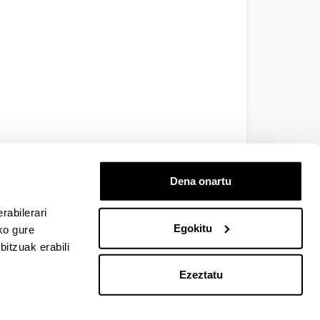
Dena onartu
rabilerari
Egokitu
ko gure
itzuak erabili
Ezeztatu
EHU