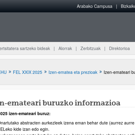
Arabako Campusa
Bizkai
ertsitatera sartzeko bideak
Alorrak
Zerbitzuak
Direktorioa
EHU
FEL XXIX 2025
Izen-ematea eta prezioak
Izen-emateari b
en-emateari buruzko informazioa
025 izen-emateari buruz:
nartutako abstracten aurkezleek izena eman behar dute (aurrez aurre 
ELeko kide izan edo egin.