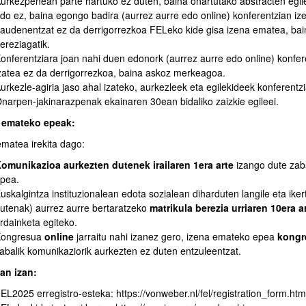
urkezpenean parte hartuko ez duten, baina onartutako abstracten egi
atu azpiorriak
do ez, baina egongo badira (aurrez aurre edo online) konferentzian 
audenentzat ez da derrigorrezkoa FELeko kide gisa izena ematea, b
ereziagatik.
onferentziara joan nahi duen edonork (aurrez aurre edo online) konfe
zatea ez da derrigorrezkoa, baina askoz merkeagoa.
urkezle-agiria jaso ahal izateko, aurkezleek eta egilekideek konferent
narpen-jakinarazpenak ekainaren 30ean bidaliko zaizkie egileei.
 emateko epeak:
atu azpiorriak
ematea irekita dago:
omunikazioa aurkezten dutenek irailaren 1era arte
izango dute zaba
pea.
uskalgintza instituzionalean edota sozialean diharduten langile eta ike
utenak) aurrez aurre bertaratzeko
matrikula berezia urriaren 10era a
rdainketa egiteko.
Kongresua
online
jarraitu nahi izanez gero, izena emateko epea
kongr
abalik komunikaziorik aurkezten ez duten entzuleentzat.
an izan:
EL2025 erregistro-esteka: https://vonweber.nl/fel/registration_form.htm