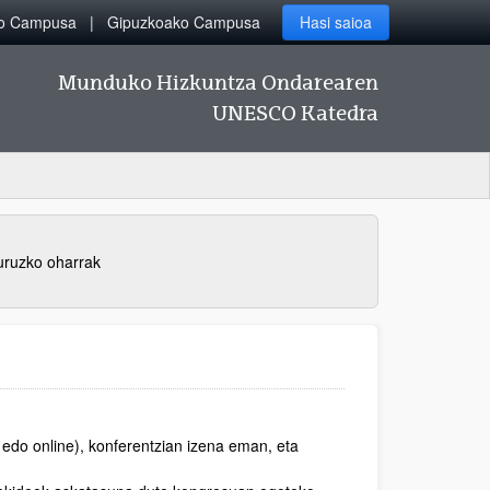
ko Campusa
Gipuzkoako Campusa
Hasi saioa
Munduko Hizkuntza Ondarearen
UNESCO Katedra
uruzko oharrak
edo online), konferentzian izena eman, eta