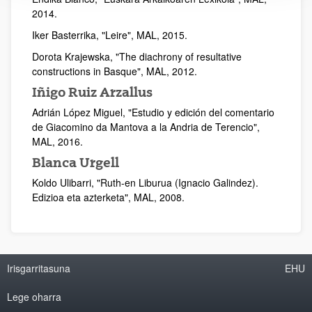
2014.
Iker Basterrika, "Leire", MAL, 2015.
Dorota Krajewska, "The diachrony of resultative
constructions in Basque", MAL, 2012.
Iñigo Ruiz Arzallus
Adrián López Miguel, "Estudio y edición del comentario
de Giacomino da Mantova a la Andria de Terencio",
MAL, 2016.
Blanca Urgell
Koldo Ulibarri, "Ruth-en Liburua (Ignacio Galindez).
Edizioa eta azterketa", MAL, 2008.
Irisgarritasuna
EHU
Lege oharra