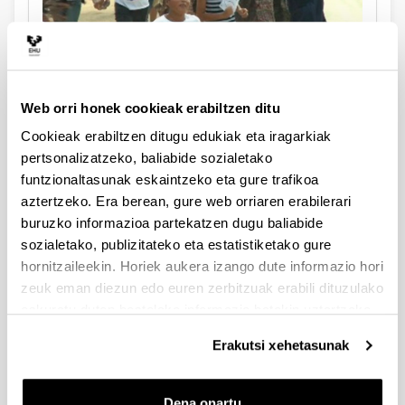
Proiektuak
Web orri honek cookieak erabiltzen ditu
Cookieak erabiltzen ditugu edukiak eta iragarkiak
pertsonalizatzeko, baliabide sozialetako
funtzionaltasunak eskaintzeko eta gure trafikoa
aztertzeko. Era berean, gure web orriaren erabilerari
buruzko informazioa partekatzen dugu baliabide
sozialetako, publizitateko eta estatistiketako gure
hornitzaileekin. Horiek aukera izango dute informazio hori
zeuk eman diezun edo euren zerbitzuak erabili dituzulako
eskuratu duten bestelako informazio batekin uztartzeko.
Bideoak
Erakutsi xehetasunak
Dena onartu