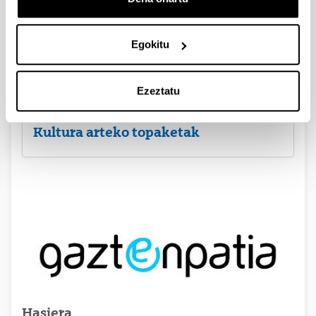
Egokitu
Ezeztatu
Kultura arteko topaketak
Hasiera