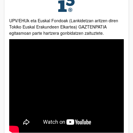
UPV/EHUk eta Euskal Fondoak (Lankidetzan aritzen diren
Tokiko Euskal Erakundeen Elkartea) GAZTENPATIA
egitasmoan parte hartzera gonbidatzen zaituztete.