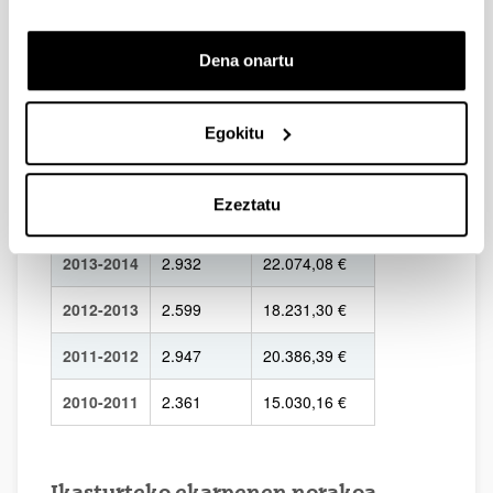
2018-2019
1.020
7.717,43 €
Dena onartu
2017-2018
2.892
22.069,27 €
2016-2017
3.199
24.363,56 €
Egokitu
2015-2016
3.344
25.222,83 €
Ezeztatu
2014-2015
3.062
23.048,93 €
2013-2014
2.932
22.074,08 €
2012-2013
2.599
18.231,30 €
2011-2012
2.947
20.386,39 €
2010-2011
2.361
15.030,16 €
Ikasturteko ekarpenen norakoa