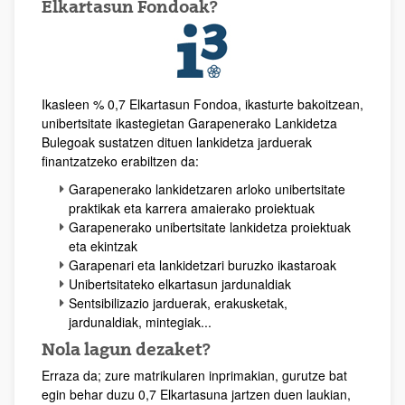
Elkartasun Fondoak?
Ikasleen % 0,7 Elkartasun Fondoa, ikasturte bakoitzean,
unibertsitate ikastegietan Garapenerako Lankidetza
Bulegoak sustatzen dituen lankidetza jarduerak
finantzatzeko erabiltzen da:
Garapenerako lankidetzaren arloko unibertsitate
praktikak eta karrera amaierako proiektuak
Garapenerako unibertsitate lankidetza proiektuak
eta ekintzak
Garapenari eta lankidetzari buruzko ikastaroak
Unibertsitateko elkartasun jardunaldiak
Sentsibilizazio jarduerak, erakusketak,
jardunaldiak, mintegiak...
Nola lagun dezaket?
Erraza da; zure matrikularen inprimakian, gurutze bat
egin behar duzu 0,7 Elkartasuna jartzen duen laukian,