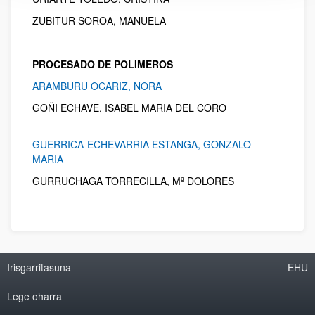
ZUBITUR SOROA, MANUELA
PROCESADO DE POLIMEROS
ARAMBURU OCARIZ, NORA
GOÑI ECHAVE, ISABEL MARIA DEL CORO
GUERRICA-ECHEVARRIA ESTANGA, GONZALO
MARIA
GURRUCHAGA TORRECILLA, Mª DOLORES
Irisgarritasuna
EHU
Lege oharra