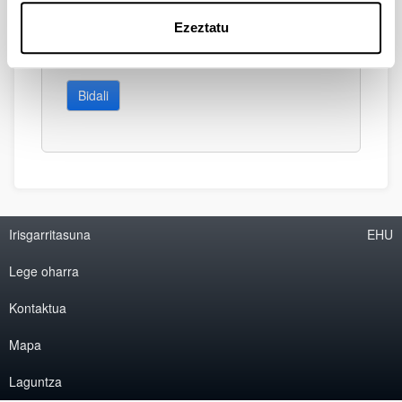
Ezeztatu
Bidali
Irisgarritasuna
EHU
Lege oharra
Kontaktua
Mapa
Laguntza