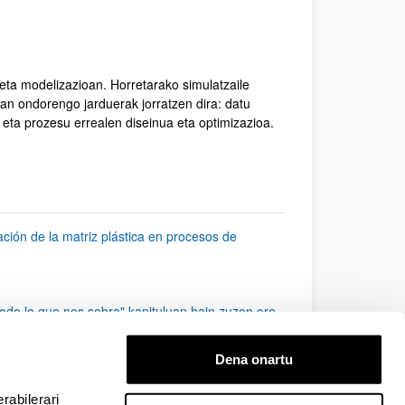
eta modelizazioan. Horretarako simulatzaile
tan ondorengo jarduerak jorratzen dira: datu
eta prozesu errealen diseinua eta optimizazioa.
ación de la matriz plástica en procesos de
Todo lo que nos sobra" kapituluan hain zuzen ere
Dena onartu
fikoetan gehien aipatzen diren ikertzaileen %
rabilerari