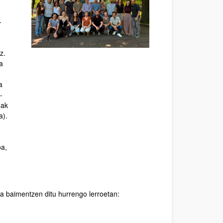
-
z.
a
a
-
oak
a).
oa,
a baimentzen ditu hurrengo lerroetan: