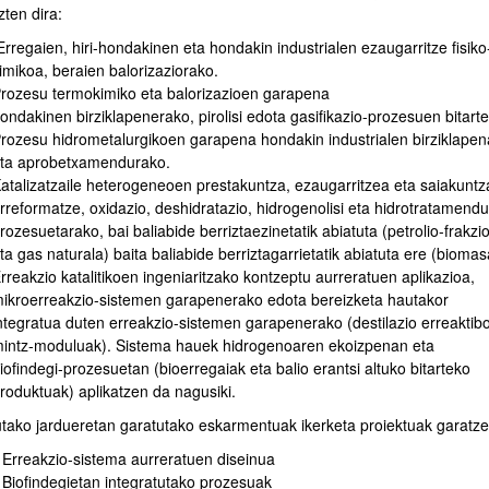
ten dira:
rregaien, hiri-hondakinen eta hondakin industrialen ezaugarritze fisiko
imikoa, beraien balorizaziorako.
rozesu termokimiko eta balorizazioen garapena
ondakinen birziklapenerako, pirolisi edota gasifikazio-prozesuen bitarte
rozesu hidrometalurgikoen garapena hondakin industrialen birziklapen
ta aprobetxamendurako.
atu azpiorriak
atalizatzaile heterogeneoen prestakuntza, ezaugarritzea eta saiakuntz
rreformatze, oxidazio, deshidratazio, hidrogenolisi eta hidrotratamendu
rozesuetarako, bai baliabide berriztaezinetatik abiatuta (petrolio-frakzi
ta gas naturala) baita baliabide berriztagarrietatik abiatuta ere (biomas
rreakzio katalitikoen ingeniaritzako kontzeptu aurreratuen aplikazioa,
atu azpiorriak
ikroerreakzio-sistemen garapenerako edota bereizketa hautakor
ntegratua duten erreakzio-sistemen garapenerako (destilazio erreaktib
intz-moduluak). Sistema hauek hidrogenoaren ekoizpenan eta
iofindegi-prozesuetan (bioerregaiak eta balio erantsi altuko bitarteko
roduktuak) aplikatzen da nagusiki.
utako jardueretan garatutako eskarmentuak ikerketa proiektuak garatze
Erreakzio-sistema aurreratuen diseinua
Biofindegietan integratutako prozesuak