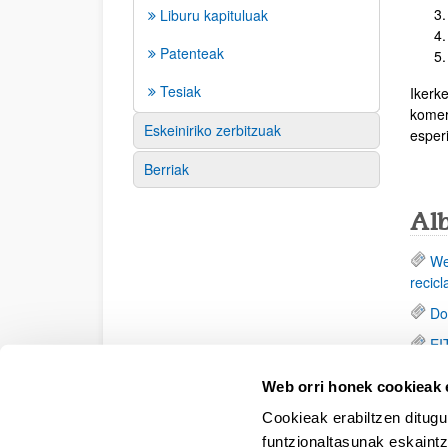
Liburu kapituluak
Patenteak
Tesiak
Ikerk
komer
Eskeiniriko zerbitzuak
esper
Berriak
Al
We
recicl
Do
EI
Do
Web orri honek cookieak e
Pe
Cookieak erabiltzen ditugu
2en t
funtzionaltasunak eskaintz