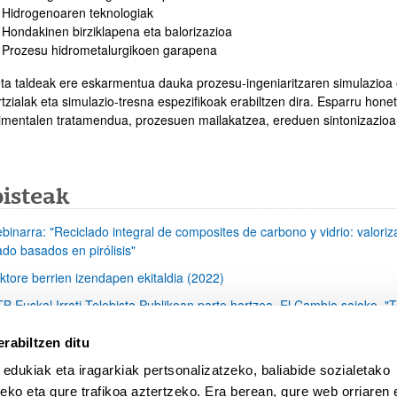
Hidrogenoaren teknologiak
Hondakinen birziklapena eta balorizazioa
Prozesu hidrometalurgikoen garapena
eta taldeak ere eskarmentua dauka prozesu-ingeniaritzaren simulazioa 
tzialak eta simulazio-tresna espezifikoak erabiltzen dira. Esparru hone
imentalen tratamendua, prozesuen mailakatzea, ereduen sintonizazioa 
bisteak
binarra: "Reciclado integral de composites de carbono y vidrio: valoriz
ado basados en pirólisis"
ktore berrien izendapen ekitaldia (2022)
TB Euskal Irrati Telebista Publikoan parte hartzea, El Cambio saioko, "
ktore berrien izendapen ekitaldia
rabiltzen ditu
dro Luis Arias eta Alexander Lopez-Urionabarrenechea argitalpen zienti
 edukiak eta iragarkiak pertsonalizatzeko, baliabide sozialetako
aldean daude, Stanford Unibertsitateko rankingaren arabera.
eko eta gure trafikoa aztertzeko. Era berean, gure web orriaren e