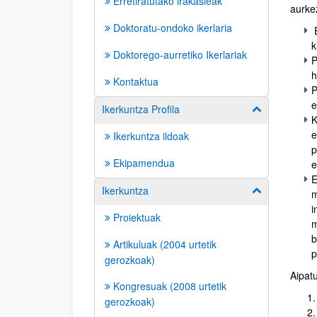
Erretiratutako irakasleak
aurkez
Doktoratu-ondoko ikerlaria
E
k
Doktorego-aurretiko Ikerlariak
P
h
Kontaktua
P
e
Ikerkuntza Profila
Erakutsi/izkut
K
e
Ikerkuntza ildoak
p
Ekipamendua
e
E
Ikerkuntza
Erakutsi/izkut
m
i
Proiektuak
m
b
Artikuluak (2004 urtetik
p
gerozkoak)
Aipat
Kongresuak (2008 urtetik
gerozkoak)