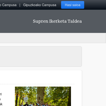
ko Campusa
Gipuzkoako Campusa
Hasi saioa
Supren Ikerketa Taldea
ri
n
ak