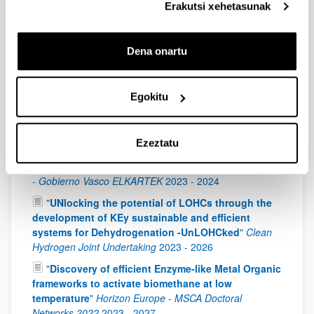
Erakutsi xehetasunak
ELKARTEK
2023
-
2024
"
Biorresiduos como materia prima para la
fabricación de ánodos para baterías de ión sodio
"
Dena onartu
Gobierno Vasco (00002-BIO2023-48)
2023
-
2024
"
FEMSTEM- Accelerating women participation in
Egokitu
STEM fields to respond to the needs of industry
4.0
"
Unión Europea (2023-1-ES01-KA220-HED-
000155347)
2023
-
2025
Ezeztatu
"
Tecnologías claves para el almacenamiento y
transporte de hidrógeno - ONTZHi
"
Eusko Jaurlaritza
- Gobierno Vasco ELKARTEK
2023
-
2024
"
UNlocking the potential of LOHCs through the
development of KEy sustainable and efficient
systems for Dehydrogenation -UnLOHCked
"
Clean
Hydrogen Joint Undertaking
2023
-
2026
"
Discovery of efficient Enzyme-like Metal Organic
frameworks to activate biomethane at low
temperature
"
Horizon Europe - MSCA Doctoral
Networks 2022
2023
-
2027