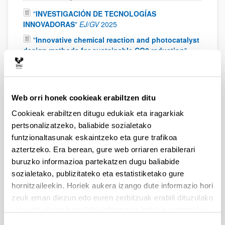
"
INVESTIGACIÓN DE TECNOLOGÍAS
INNOVADORAS
"
EJ/GV
2025
"
Innovative chemical reaction and photocatalyst
design methods for sustainable CO2 reduction
"
Horizon Europe - MSCA Postdoctoral Fellowships 2022
2024
-
2026
"
Tecnologías innovadoras para la generación
competitiva de hidrógeno verde - Hidrura
"
EJ/GV
Web orri honek cookieak erabiltzen ditu
2024
-
2025
Cookieak erabiltzen ditugu edukiak eta iragarkiak
"
SUSENERTRANS: Hidrógeno renovable y
pertsonalizatzeko, baliabide sozialetako
materias primas de polimerización a partir de
funtzionaltasunak eskaintzeko eta gure trafikoa
residuos plásticos reforzados de fin de vida útil
aztertzeko. Era berean, gure web orriaren erabilerari
procedentes de los sectores de la energía y
buruzko informazioa partekatzen dugu baliabide
transporte
"
Ministerio de Ciencia, Innovación y
sozialetako, publizitateko eta estatistiketako gure
Universidades
2024
-
2028
hornitzaileekin. Horiek aukera izango dute informazio hori
"
Generación de productos químicos de alta
zeuk eman diezun edo euren zerbitzuak erabili dituzulako
calidad y pureza a partir de procesos de reciclado
eskuratu duten bestelako informazio batekin uztartzeko.
químico de residuos plásticos complejos para los
sectores industriales de Euskadi
"
Gobierno Vasco