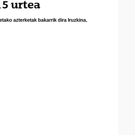
15 urtea
tako azterketak bakarrik dira Iruzkina,