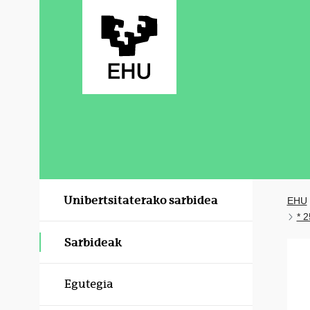
Eduki nagusira joan
Unibertsitaterako sarbidea
EHU
* 2
Sarbideak
Egutegia