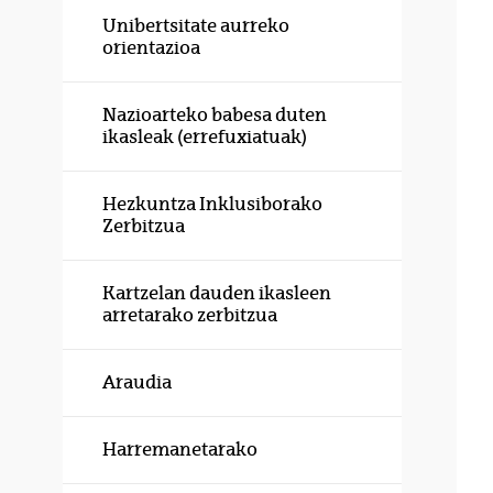
Unibertsitate aurreko
orientazioa
Nazioarteko babesa duten
ikasleak (errefuxiatuak)
Hezkuntza Inklusiborako
Zerbitzua
Kartzelan dauden ikasleen
arretarako zerbitzua
Araudia
Harremanetarako