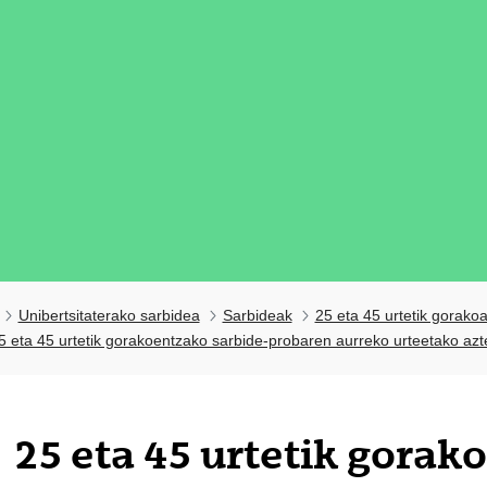
Unibertsitaterako sarbidea
Sarbideak
25 eta 45 urtetik gorako
5 eta 45 urtetik gorakoentzako sarbide-probaren aurreko urteetako azt
25 eta 45 urtetik gorak