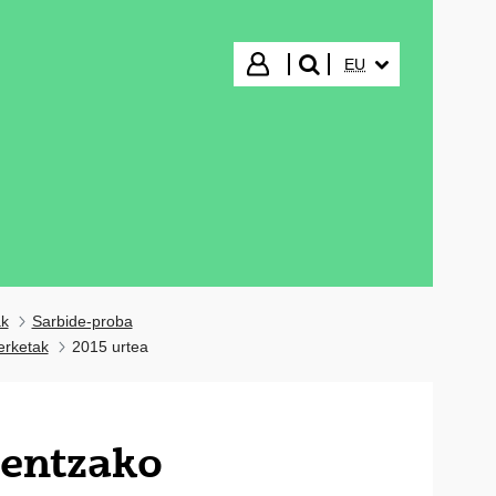
HIZKUNTZA HAUTA
Hasi saioa
EU
bilatu"
ak
Sarbide-proba
erketak
2015 urtea
oentzako