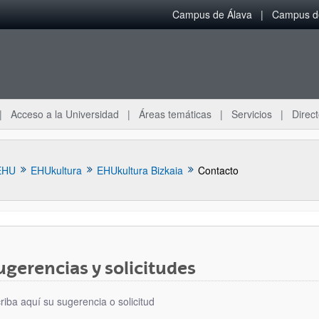
Campus de Álava
Campus de
Acceso a la Universidad
Áreas temáticas
Servicios
Direct
EHU
EHUkultura
EHUkultura Bizkaia
Contacto
ugerencias y solicitudes
ar subpáginas
riba aquí su sugerencia o solicitud