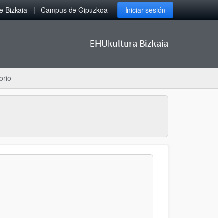
 Bizkaia
Campus de Gipuzkoa
Iniciar sesión
EHUkultura Bizkaia
orio