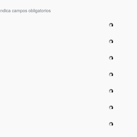
Indica campos obligatorios
ar subpáginas
ar subpáginas