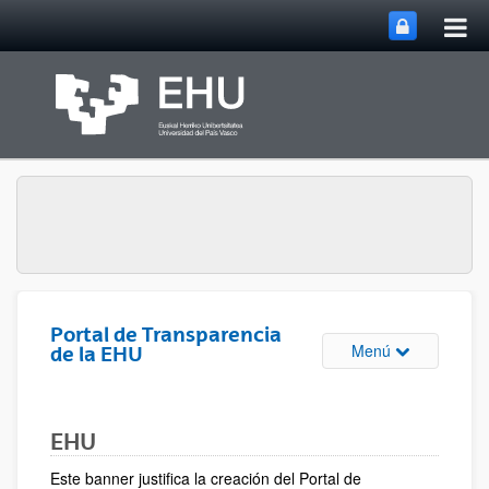
Abri
Saltar al contenido principal
me
prin
Portal de Transparencia
Abrir/cerrar m
Menú
de la EHU
EHU
Este banner justifica la creación del Portal de