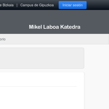
 Bizkaia
Campus de Gipuzkoa
Iniciar sesión
orio