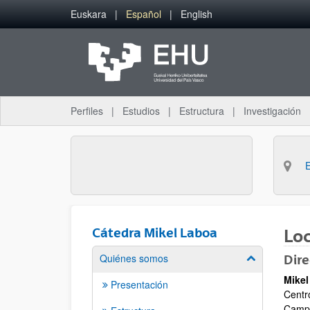
Saltar al contenido principal
Euskara
Español
English
Perfiles
Estudios
Estructura
Investigación
Cátedra Mikel Laboa
Loc
Quiénes somos
Dire
Mostrar/ocult
Mikel
Presentación
Centr
Campu