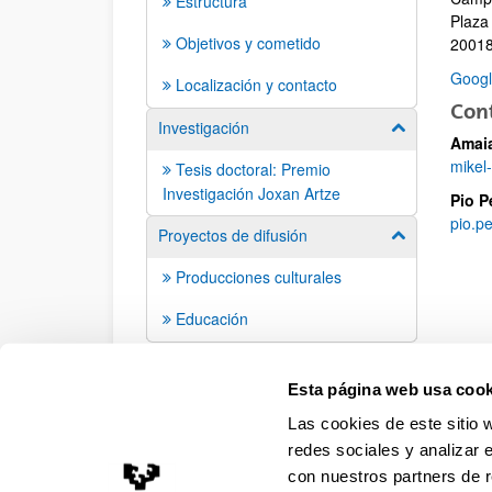
Estructura
Plaza
Objetivos y cometido
20018
Goog
Localización y contacto
Con
Investigación
Mostrar/ocult
Amaia
mikel
Tesis doctoral: Premio
Investigación Joxan Artze
Pio P
pio.p
Proyectos de difusión
Mostrar/ocult
Producciones culturales
Educación
Esta página web usa cook
Las cookies de este sitio 
redes sociales y analizar 
con nuestros partners de r