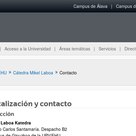
Campus de Álava
Campus de
Acceso a la Universidad
Áreas temáticas
Servicios
Direct
EHU
Cátedra Mikel Laboa
Contacto
alización y contacto
cción
ar subpáginas
 Laboa Katedra
o Carlos Santamaría. Despacho B2
s de Gipuzkoa de la UPV/EHU