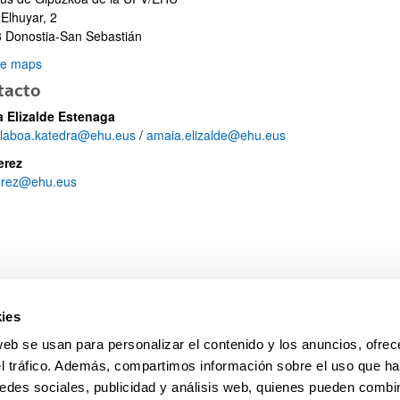
 Elhuyar, 2
 Donostia-San Sebastián
le maps
tacto
ar subpáginas
 Elizalde Estenaga
-laboa.katedra@ehu.eus
/
amaia.elizalde@ehu.eus
erez
erez@ehu.eus
ar subpáginas
ies
web se usan para personalizar el contenido y los anuncios, ofrec
el tráfico. Además, compartimos información sobre el uso que ha
edes sociales, publicidad y análisis web, quienes pueden combin