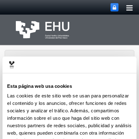
Abri
Saltar al contenido principal
me
prin
Esta página web usa cookies
Abrir/cerrar m
Menú
Cátedra Mikel Laboa
Las cookies de este sitio web se usan para personalizar
el contenido y los anuncios, ofrecer funciones de redes
sociales y analizar el tráfico. Además, compartimos
información sobre el uso que haga del sitio web con
Mapa del sitio
nuestros partners de redes sociales, publicidad y análisis
Cátedra Mikel Laboa
web, quienes pueden combinarla con otra información