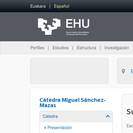
Saltar al contenido principal
Euskara
Español
Perfiles
Estudios
Estructura
Investigación
Cátedra Miguel Sánchez-
Mazas
S
Cátedra
Mostrar/ocult
Esc
Presentación