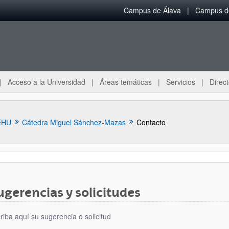
Campus de Álava
Campus de
Acceso a la Universidad
Áreas temáticas
Servicios
Direct
EHU
Cátedra Miguel Sánchez-Mazas
Contacto
ugerencias y solicitudes
ar subpáginas
riba aquí su sugerencia o solicitud