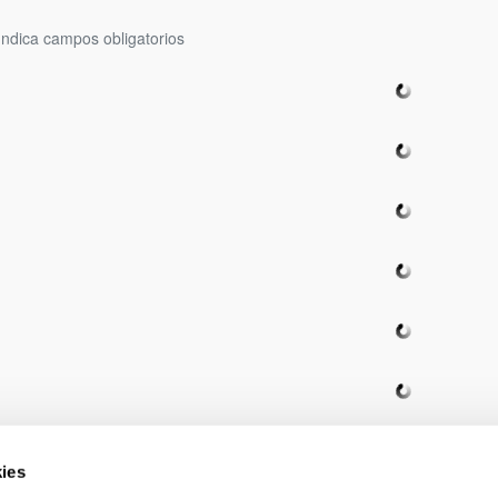
Indica campos obligatorios
ar subpáginas
ar subpáginas
ies