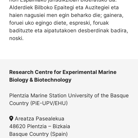
Alderdiek Bilboko Epaitegi eta Auzitegiei eta
haien nagusiei men egin beharko die; gainera,
foruei uko egingo diete, espreski, foruak
badituzte eta aipatutakoen desberdinak badira,
noski.
Research Centre for Experimental Marine
Biology & Biotechnology
Plentzia Marine Station University of the Basque
Country (PiE-UPV/EHU)
Areatza Pasealekua
48620 Plentzia – Bizkaia
Basque Country (Spain)