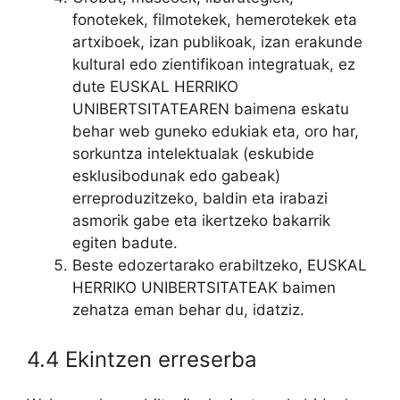
fonotekek, filmotekek, hemerotekek eta
artxiboek, izan publikoak, izan erakunde
kultural edo zientifikoan integratuak, ez
dute EUSKAL HERRIKO
UNIBERTSITATEAREN baimena eskatu
behar web guneko edukiak eta, oro har,
sorkuntza intelektualak (eskubide
esklusibodunak edo gabeak)
erreproduzitzeko, baldin eta irabazi
asmorik gabe eta ikertzeko bakarrik
egiten badute.
Beste edozertarako erabiltzeko, EUSKAL
HERRIKO UNIBERTSITATEAK baimen
zehatza eman behar du, idatziz.
4.4 Ekintzen erreserba