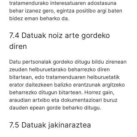
tratamendurako interesatuaren adostasuna
behar izanez gero, egintza positibo argi baten
bidez eman beharko da.
7.4 Datuak noiz arte gordeko
diren
Datu pertsonalak gordeko ditugu bildu zirenean
zeuden helburuetarako beharrezko diren
bitartean, edo tratamenduaren helburuetatik
erator daitezkeen balizko erantzunak argitzeko
beharrezko ditugun bitartean. Horrez gain,
araudian artxibo eta dokumentazioari buruz
dauden epean gorde beharko ditugu.
7.5 Datuak jakinaraztea