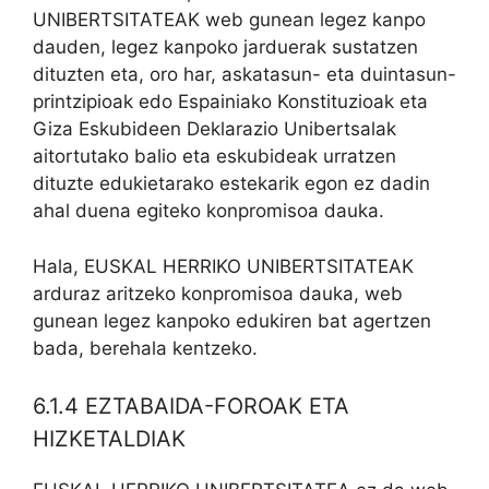
UNIBERTSITATEAK web gunean legez kanpo
dauden, legez kanpoko jarduerak sustatzen
dituzten eta, oro har, askatasun- eta duintasun-
printzipioak edo Espainiako Konstituzioak eta
Giza Eskubideen Deklarazio Unibertsalak
aitortutako balio eta eskubideak urratzen
dituzte edukietarako estekarik egon ez dadin
ahal duena egiteko konpromisoa dauka.
Hala, EUSKAL HERRIKO UNIBERTSITATEAK
arduraz aritzeko konpromisoa dauka, web
gunean legez kanpoko edukiren bat agertzen
bada, berehala kentzeko.
6.1.4 EZTABAIDA-FOROAK ETA
HIZKETALDIAK