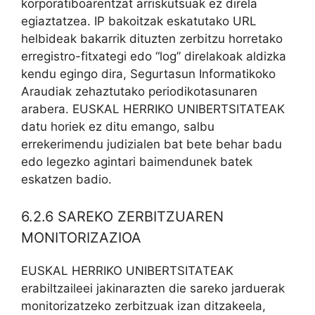
korporatiboarentzat arriskutsuak ez direla
egiaztatzea. IP bakoitzak eskatutako URL
helbideak bakarrik dituzten zerbitzu horretako
erregistro-fitxategi edo “log” direlakoak aldizka
kendu egingo dira, Segurtasun Informatikoko
Araudiak zehaztutako periodikotasunaren
arabera. EUSKAL HERRIKO UNIBERTSITATEAK
datu horiek ez ditu emango, salbu
errekerimendu judizialen bat bete behar badu
edo legezko agintari baimendunek batek
eskatzen badio.
6.2.6 SAREKO ZERBITZUAREN
MONITORIZAZIOA
EUSKAL HERRIKO UNIBERTSITATEAK
erabiltzaileei jakinarazten die sareko jarduerak
monitorizatzeko zerbitzuak izan ditzakeela,