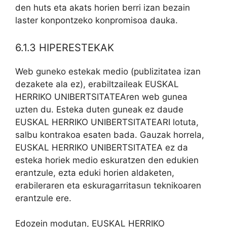
den huts eta akats horien berri izan bezain
laster konpontzeko konpromisoa dauka.
6.1.3 HIPERESTEKAK
Web guneko estekak medio (publizitatea izan
dezakete ala ez), erabiltzaileak EUSKAL
HERRIKO UNIBERTSITATEAren web gunea
uzten du. Esteka duten guneak ez daude
EUSKAL HERRIKO UNIBERTSITATEARI lotuta,
salbu kontrakoa esaten bada. Gauzak horrela,
EUSKAL HERRIKO UNIBERTSITATEA ez da
esteka horiek medio eskuratzen den edukien
erantzule, ezta eduki horien aldaketen,
erabileraren eta eskuragarritasun teknikoaren
erantzule ere.
Edozein modutan, EUSKAL HERRIKO