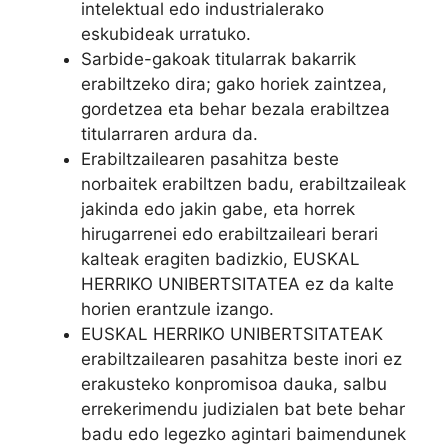
intelektual edo industrialerako
eskubideak urratuko.
Sarbide-gakoak titularrak bakarrik
erabiltzeko dira; gako horiek zaintzea,
gordetzea eta behar bezala erabiltzea
titularraren ardura da.
Erabiltzailearen pasahitza beste
norbaitek erabiltzen badu, erabiltzaileak
jakinda edo jakin gabe, eta horrek
hirugarrenei edo erabiltzaileari berari
kalteak eragiten badizkio, EUSKAL
HERRIKO UNIBERTSITATEA ez da kalte
horien erantzule izango.
EUSKAL HERRIKO UNIBERTSITATEAK
erabiltzailearen pasahitza beste inori ez
erakusteko konpromisoa dauka, salbu
errekerimendu judizialen bat bete behar
badu edo legezko agintari baimendunek