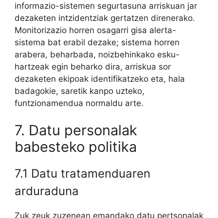
informazio-sistemen segurtasuna arriskuan jar
dezaketen intzidentziak gertatzen direnerako.
Monitorizazio horren osagarri gisa alerta-
sistema bat erabil dezake; sistema horren
arabera, beharbada, noizbehinkako esku-
hartzeak egin beharko dira, arriskua sor
dezaketen ekipoak identifikatzeko eta, hala
badagokie, saretik kanpo uzteko,
funtzionamendua normaldu arte.
7. Datu personalak
babesteko politika
7.1 Datu tratamenduaren
arduraduna
Zuk zeuk zuzenean emandako datu pertsonalak