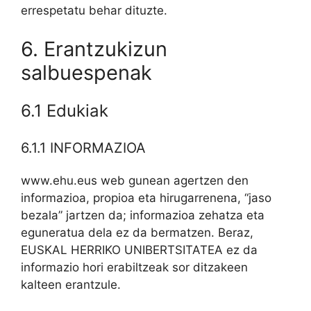
errespetatu behar dituzte.
6. Erantzukizun
salbuespenak
6.1 Edukiak
6.1.1 INFORMAZIOA
www.ehu.eus web gunean agertzen den
informazioa, propioa eta hirugarrenena, “jaso
bezala” jartzen da; informazioa zehatza eta
eguneratua dela ez da bermatzen. Beraz,
EUSKAL HERRIKO UNIBERTSITATEA ez da
informazio hori erabiltzeak sor ditzakeen
kalteen erantzule.