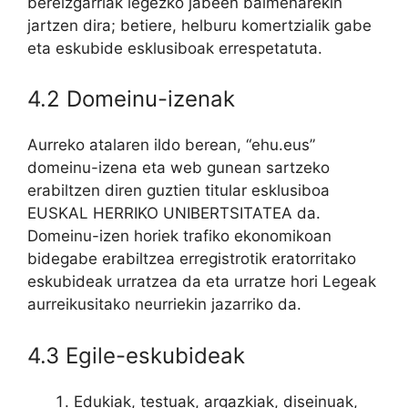
bereizgarriak legezko jabeen baimenarekin
jartzen dira; betiere, helburu komertzialik gabe
eta eskubide esklusiboak errespetatuta.
4.2 Domeinu-izenak
Aurreko atalaren ildo berean, “ehu.eus”
domeinu-izena eta web gunean sartzeko
erabiltzen diren guztien titular esklusiboa
EUSKAL HERRIKO UNIBERTSITATEA da.
Domeinu-izen horiek trafiko ekonomikoan
bidegabe erabiltzea erregistrotik eratorritako
eskubideak urratzea da eta urratze hori Legeak
aurreikusitako neurriekin jazarriko da.
4.3 Egile-eskubideak
Edukiak, testuak, argazkiak, diseinuak,