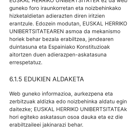
EUSKAL HERRIKO UNIBERTSITATEA ez da web
guneko foro iraunkorretan eta noizbehinkako
hizketaldietan adierazten diren iritzien
erantzule. Edozein modutan, EUSKAL HERRIKO
UNIBERTSITATEAREN asmoa da mekanismo
horiek behar bezala erabiltzea, jendearen
duintasuna eta Espainiako Konstituzioak
aitortzen duen adierazpen-askatasuna
errespetatuz.
6.1.5 EDUKIEN ALDAKETA
Web guneko informazioa, aurkezpena eta
zerbitzuak aldizka edo noizbehinka aldatu egin
daitezke; EUSKAL HERRIKO UNIBERTSITATEAk
hori egiteko askatasun osoa dauka eta ez die
erabiltzaileei jakinarazi behar.