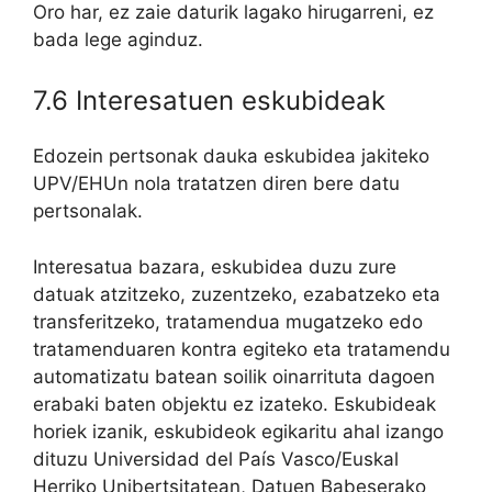
Oro har, ez zaie daturik lagako hirugarreni, ez
bada lege aginduz.
7.6 Interesatuen eskubideak
Edozein pertsonak dauka eskubidea jakiteko
UPV/EHUn nola tratatzen diren bere datu
pertsonalak.
Interesatua bazara, eskubidea duzu zure
datuak atzitzeko, zuzentzeko, ezabatzeko eta
transferitzeko, tratamendua mugatzeko edo
tratamenduaren kontra egiteko eta tratamendu
automatizatu batean soilik oinarrituta dagoen
erabaki baten objektu ez izateko. Eskubideak
horiek izanik, eskubideok egikaritu ahal izango
dituzu Universidad del País Vasco/Euskal
Herriko Unibertsitatean, Datuen Babeserako