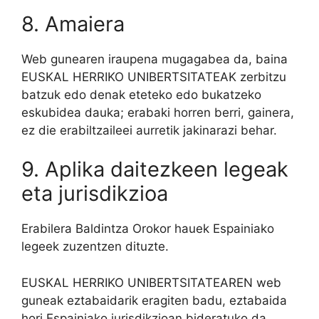
8. Amaiera
Web gunearen iraupena mugagabea da, baina
EUSKAL HERRIKO UNIBERTSITATEAK zerbitzu
batzuk edo denak eteteko edo bukatzeko
eskubidea dauka; erabaki horren berri, gainera,
ez die erabiltzaileei aurretik jakinarazi behar.
9. Aplika daitezkeen legeak
eta jurisdikzioa
Erabilera Baldintza Orokor hauek Espainiako
legeek zuzentzen dituzte.
EUSKAL HERRIKO UNIBERTSITATEAREN web
guneak eztabaidarik eragiten badu, eztabaida
hori Espainiako jurisdikzioan bideratuko da.