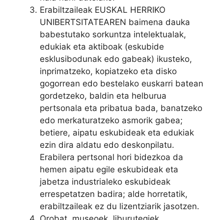
Erabiltzaileak EUSKAL HERRIKO
UNIBERTSITATEAREN baimena dauka
babestutako sorkuntza intelektualak,
edukiak eta aktiboak (eskubide
esklusibodunak edo gabeak) ikusteko,
inprimatzeko, kopiatzeko eta disko
gogorrean edo bestelako euskarri batean
gordetzeko, baldin eta helburua
pertsonala eta pribatua bada, banatzeko
edo merkaturatzeko asmorik gabea;
betiere, aipatu eskubideak eta edukiak
ezin dira aldatu edo deskonpilatu.
Erabilera pertsonal hori bidezkoa da
hemen aipatu egile eskubideak eta
jabetza industrialeko eskubideak
errespetatzen badira; alde horretatik,
erabiltzaileak ez du lizentziarik jasotzen.
Orobat, museoek, liburutegiek,