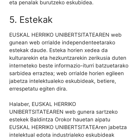
eta penalak burutzeko eskubidea.
5. Estekak
EUSKAL HERRIKO UNIBERTSITATEAREN web
gunean web orrialde independenteetarako
estekak daude. Esteka horien xedea da
kulturarekin eta hezkuntzarekin zerikusia duten
interneteko beste informazio-iturri batzuetarako
sarbidea erraztea; web orrialde horien egileen
jabetza intelektualeko eskubideak, betiere,
errespetatu egiten dira.
Halaber, EUSKAL HERRIKO
UNIBERTSITATEAREN web gunera sartzeko
estekek Baldintza Orokor hauetan aipatu
EUSKAL HERRIKO UNIBERTSITATEAren jabetza
intelektual edota industrialeko eskubideak