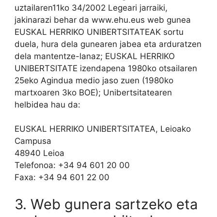
uztailaren11ko 34/2002 Legeari jarraiki,
jakinarazi behar da www.ehu.eus web gunea
EUSKAL HERRIKO UNIBERTSITATEAK sortu
duela, hura dela gunearen jabea eta arduratzen
dela mantentze-lanaz; EUSKAL HERRIKO
UNIBERTSITATE izendapena 1980ko otsailaren
25eko Agindua medio jaso zuen (1980ko
martxoaren 3ko BOE); Unibertsitatearen
helbidea hau da:
EUSKAL HERRIKO UNIBERTSITATEA, Leioako
Campusa
48940 Leioa
Telefonoa: +34 94 601 20 00
Faxa: +34 94 601 22 00
3. Web gunera sartzeko eta