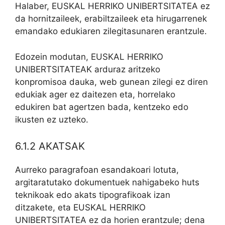
Halaber, EUSKAL HERRIKO UNIBERTSITATEA ez
da hornitzaileek, erabiltzaileek eta hirugarrenek
emandako edukiaren zilegitasunaren erantzule.
Edozein modutan, EUSKAL HERRIKO
UNIBERTSITATEAK arduraz aritzeko
konpromisoa dauka, web gunean zilegi ez diren
edukiak ager ez daitezen eta, horrelako
edukiren bat agertzen bada, kentzeko edo
ikusten ez uzteko.
6.1.2 AKATSAK
Aurreko paragrafoan esandakoari lotuta,
argitaratutako dokumentuek nahigabeko huts
teknikoak edo akats tipografikoak izan
ditzakete, eta EUSKAL HERRIKO
UNIBERTSITATEA ez da horien erantzule; dena