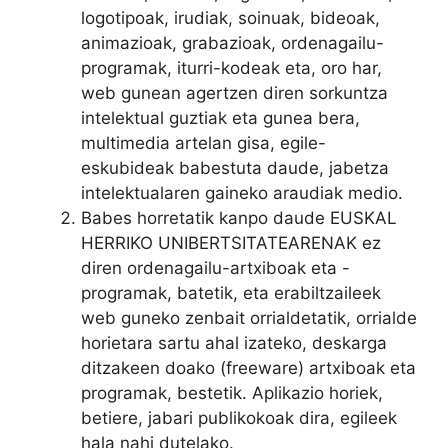
logotipoak, irudiak, soinuak, bideoak,
animazioak, grabazioak, ordenagailu-
programak, iturri-kodeak eta, oro har,
web gunean agertzen diren sorkuntza
intelektual guztiak eta gunea bera,
multimedia artelan gisa, egile-
eskubideak babestuta daude, jabetza
intelektualaren gaineko araudiak medio.
Babes horretatik kanpo daude EUSKAL
HERRIKO UNIBERTSITATEARENAK ez
diren ordenagailu-artxiboak eta -
programak, batetik, eta erabiltzaileek
web guneko zenbait orrialdetatik, orrialde
horietara sartu ahal izateko, deskarga
ditzakeen doako (freeware) artxiboak eta
programak, bestetik. Aplikazio horiek,
betiere, jabari publikokoak dira, egileek
hala nahi dutelako.