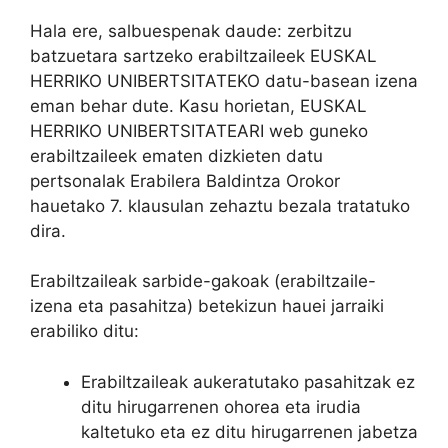
Hala ere, salbuespenak daude: zerbitzu
batzuetara sartzeko erabiltzaileek EUSKAL
HERRIKO UNIBERTSITATEKO datu-basean izena
eman behar dute. Kasu horietan, EUSKAL
HERRIKO UNIBERTSITATEARI web guneko
erabiltzaileek ematen dizkieten datu
pertsonalak Erabilera Baldintza Orokor
hauetako 7. klausulan zehaztu bezala tratatuko
dira.
Erabiltzaileak sarbide-gakoak (erabiltzaile-
izena eta pasahitza) betekizun hauei jarraiki
erabiliko ditu:
Erabiltzaileak aukeratutako pasahitzak ez
ditu hirugarrenen ohorea eta irudia
kaltetuko eta ez ditu hirugarrenen jabetza