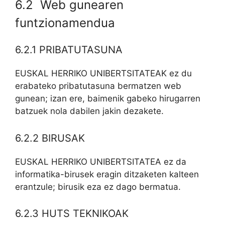
6.2 Web gunearen
funtzionamendua
6.2.1 PRIBATUTASUNA
EUSKAL HERRIKO UNIBERTSITATEAK ez du
erabateko pribatutasuna bermatzen web
gunean; izan ere, baimenik gabeko hirugarren
batzuek nola dabilen jakin dezakete.
6.2.2 BIRUSAK
EUSKAL HERRIKO UNIBERTSITATEA ez da
informatika-birusek eragin ditzaketen kalteen
erantzule; birusik eza ez dago bermatua.
6.2.3 HUTS TEKNIKOAK