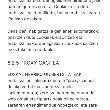
erabiltzailearen ordenagailuaren direktorio jakin
batean gordetzen dira. Cookiek ezin dute
erabiltzailea identifikatu, baina erabiltzailearen
IPa izan dezakete.
Dena den, nabigatzaile gehienek automatikoki
onartzen dute cookieak erabiltzea eta
erabiltzaileak ordenagailuan cookieak sartzen
ez uzteko aukera dauka.
6.2.5 PROXY-CACHEA
EUSKAL HERRIKO UNIBERTSITATEAK
erabiltzaileei jakinarazten die “proxy-cachea”
delako zerbitzua izan dezaketela
inplementatuta; zerbitzu horren helburua da
web orriak eta ftp artxiboak biltegiratzea,
sarearen errendimendua hobetzeko, eta sare