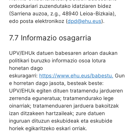
ordezkariari zuzendutako idatziaren bidez
(Sarriena auzoa, z.g., 48940 Leioa-Bizkaia),
edo posta elektronikoz (
dpd@ehu.eus
).
7.7 Informazio osagarria
UPV/EHUk datuen babesaren arloan daukan
politikari buruzko informazio osoa lotura
honetan dago
eskuragarri:
https://www.ehu.eus/babestu.
Gun
e horretan dago jasota, besteak beste:
UPV/EHUk egiten dituen tratamendu jardueren
zerrenda eguneratua; tratamendurako lege
oinarriak; tratamenduaren jarduera bakoitzak
izan ditzakeen hartzaileak; zure datuen
inguruan dituzun eskubideak eta eskubide
horiek egikaritzeko eskari orriak.