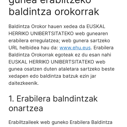
baldintza orokorrak
Baldintza Orokor hauen xedea da EUSKAL
HERRIKO UNIBERTSITATEKO web gunearen
erabilera erregulatzea; web gunera sartzeko
URL helbidea hau da:
www.ehu.eus
. Erabilera
Baldintza Orokorrak egoteak ez du esan nahi
EUSKAL HERRIKO UNIBERTSITATEKO web
gunea osatzen duten ataletara sartzeko beste
xedapen edo baldintza batzuk ezin jar
daitezkeenik.
1. Erabilera balndintzak
onartzea
Erabiltzaileek web guneko Erabilera Baldintza