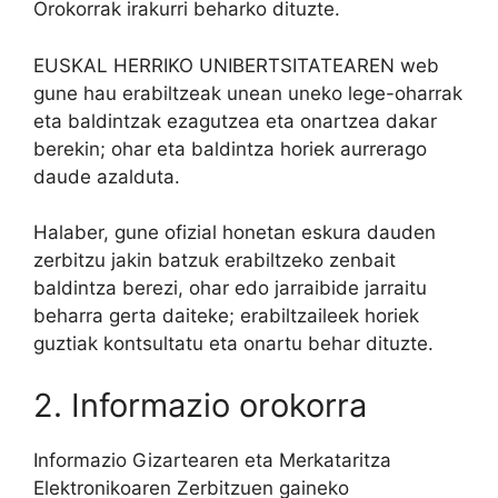
Orokorrak irakurri beharko dituzte.
EUSKAL HERRIKO UNIBERTSITATEAREN web
gune hau erabiltzeak unean uneko lege-oharrak
eta baldintzak ezagutzea eta onartzea dakar
berekin; ohar eta baldintza horiek aurrerago
daude azalduta.
Halaber, gune ofizial honetan eskura dauden
zerbitzu jakin batzuk erabiltzeko zenbait
baldintza berezi, ohar edo jarraibide jarraitu
beharra gerta daiteke; erabiltzaileek horiek
guztiak kontsultatu eta onartu behar dituzte.
2. Informazio orokorra
Informazio Gizartearen eta Merkataritza
Elektronikoaren Zerbitzuen gaineko