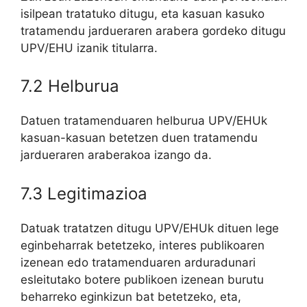
isilpean tratatuko ditugu, eta kasuan kasuko
tratamendu jardueraren arabera gordeko ditugu
UPV/EHU izanik titularra.
7.2 Helburua
Datuen tratamenduaren helburua UPV/EHUk
kasuan-kasuan betetzen duen tratamendu
jardueraren araberakoa izango da.
7.3 Legitimazioa
Datuak tratatzen ditugu UPV/EHUk dituen lege
eginbeharrak betetzeko, interes publikoaren
izenean edo tratamenduaren arduradunari
esleitutako botere publikoen izenean burutu
beharreko eginkizun bat betetzeko, eta,