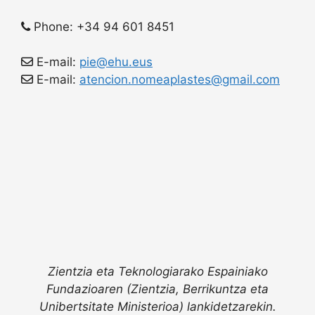
Phone: +34 94 601 8451
E-mail:
pie@ehu.eus
E-mail:
atencion.nomeaplastes@gmail.com
Zientzia eta Teknologiarako Espainiako
Fundazioaren (Zientzia, Berrikuntza eta
Unibertsitate Ministerioa) lankidetzarekin.