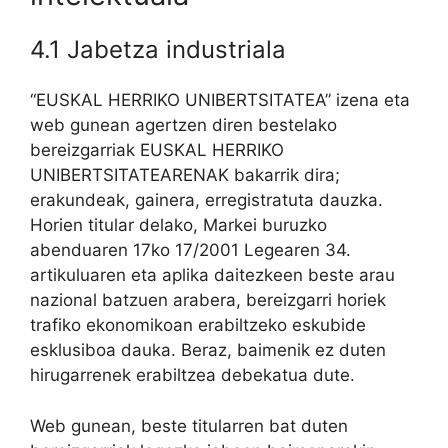
4.1 Jabetza industriala
“EUSKAL HERRIKO UNIBERTSITATEA” izena eta
web gunean agertzen diren bestelako
bereizgarriak EUSKAL HERRIKO
UNIBERTSITATEARENAK bakarrik dira;
erakundeak, gainera, erregistratuta dauzka.
Horien titular delako, Markei buruzko
abenduaren 17ko 17/2001 Legearen 34.
artikuluaren eta aplika daitezkeen beste arau
nazional batzuen arabera, bereizgarri horiek
trafiko ekonomikoan erabiltzeko eskubide
esklusiboa dauka. Beraz, baimenik ez duten
hirugarrenek erabiltzea debekatua dute.
Web gunean, beste titularren bat duten