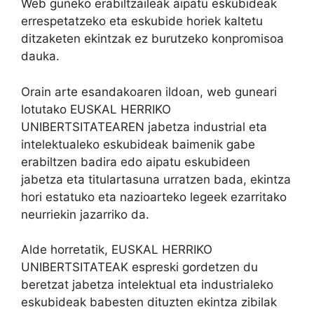
Web guneko erabiltzaileak aipatu eskubideak
errespetatzeko eta eskubide horiek kaltetu
ditzaketen ekintzak ez burutzeko konpromisoa
dauka.
Orain arte esandakoaren ildoan, web guneari
lotutako EUSKAL HERRIKO
UNIBERTSITATEAREN jabetza industrial eta
intelektualeko eskubideak baimenik gabe
erabiltzen badira edo aipatu eskubideen
jabetza eta titulartasuna urratzen bada, ekintza
hori estatuko eta nazioarteko legeek ezarritako
neurriekin jazarriko da.
Alde horretatik, EUSKAL HERRIKO
UNIBERTSITATEAK espreski gordetzen du
beretzat jabetza intelektual eta industrialeko
eskubideak babesten dituzten ekintza zibilak