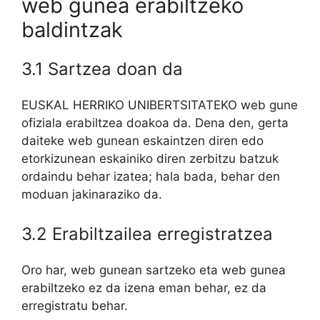
web gunea erabiltzeko
baldintzak
3.1 Sartzea doan da
EUSKAL HERRIKO UNIBERTSITATEKO web gune
ofiziala erabiltzea doakoa da. Dena den, gerta
daiteke web gunean eskaintzen diren edo
etorkizunean eskainiko diren zerbitzu batzuk
ordaindu behar izatea; hala bada, behar den
moduan jakinaraziko da.
3.2 Erabiltzailea erregistratzea
Oro har, web gunean sartzeko eta web gunea
erabiltzeko ez da izena eman behar, ez da
erregistratu behar.