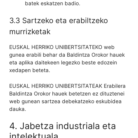
batek eskatzen badio.
3.3 Sartzeko eta erabiltzeko
murrizketak
EUSKAL HERRIKO UNIBERTSITATEKO web
gunea erabili behar da Baldintza Orokor hauek
eta aplika daitekeen legezko beste edozein
xedapen beteta.
EUSKAL HERRIKO UNIBERTSITATEAK Erabilera
Baldintza Orokor hauek betetzen ez dituztenei
web gunean sartzea debekatzeko eskubidea
dauka.
4. Jabetza industriala eta
intelektuala