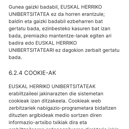
Gunea gaizki badabil, EUSKAL HERRIKO
UNIBERTSITATEA ez da horren erantzule;
baldin eta gaizki badabil ezbeharren bat
gertatu bada, ezinbesteko kasuren bat izan
bada, premiazko mantentze-lanak egiten ari
badira edo EUSKAL HERRIKO
UNIBERTSITATEARI ez dagokion zerbait gertatu
bada.
6.2.4 COOKIE-AK
EUSKAL HERRIKO UNIBERTSITATEAK
erabiltzaileei jakinarazten die sistemetan
cookieak izan ditzakeela. Cookieak web
zerbitzariek nabigazio-programetara bidaltzen
dituzten argibideak medio sortzen diren
informazio-artxibo txikiak dira eta