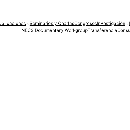
ublicaciones
Seminarios y Charlas
Congresos
Investigación
NECS Documentary Workgroup
Transferencia
Consu