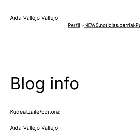
Skip
to
Aida Vallejo Vallejo
content
Perfil
NEWS.noticias.berriak
P
Blog info
Kudeatzaile/Editora:
Aida Vallejo Vallejo