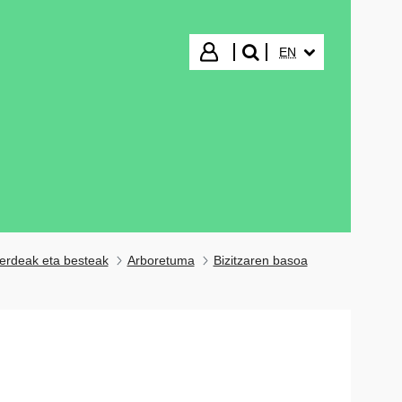
SELECTED LANGUA
Login
EN
search"
erdeak eta besteak
Arboretuma
Bizitzaren basoa