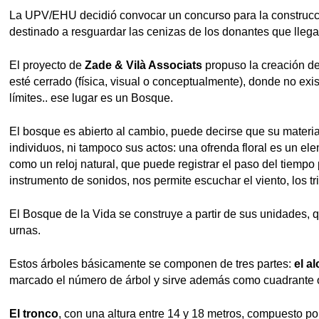
La UPV/EHU decidió convocar un concurso para la construcc
destinado a resguardar las cenizas de los donantes que llegan
El proyecto de
Zade & Vilà Associats
propuso la creación de 
esté cerrado (física, visual o conceptualmente), donde no exis
límites.. ese lugar es un Bosque.
El bosque es abierto al cambio, puede decirse que su materia
individuos, ni tampoco sus actos: una ofrenda floral es un e
como un reloj natural, que puede registrar el paso del tiempo p
instrumento de sonidos, nos permite escuchar el viento, los t
El Bosque de la Vida se construye a partir de sus unidades,
urnas.
Estos árboles básicamente se componen de tres partes:
el a
marcado el número de árbol y sirve además como cuadrante o
El tronco
, con una altura entre 14 y 18 metros, compuesto po