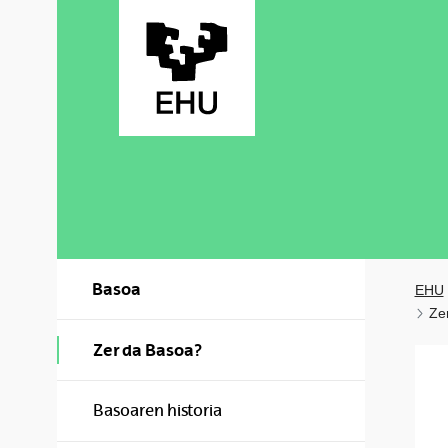
Skip to Main Content
Basoa
EHU
Ze
Zer da Basoa?
Basoaren historia