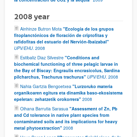
2008 year
Ainhinze Butron Mota
"Ecología de los grupos
fitoplanctónicos de floración de criptofitas y
rafidofitas del estuario del Nervión-Ibaizabal"
UPV/EHU
.
2008
Estibaliz Diaz Silvestre
"Conditions and
biochemical functioning of three pelagic larvae in
the Bay of Biscay: Engraulis encrasicolus, Sardina
pilcharchus, Trachurus trachurus"
UPV/EHU
.
2008
Nahia Gartzia Bengoetxea
"Lurzoruko materia
organikoaren egitura eta dinamika baso-ekosistema
epeletan: zehatzetik orokorrera"
2008
Oihana Barrutia Sarasua
"Assessment of Zn, Pb
and Cd tolerance in native plant species from
contaminated soils and its implications for heavy
metal phytoextraction"
2008