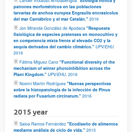
Lander Intxausti Arriolabengoa
"Ecología trófica y
patrones morfométricos en las poblaciones
larvarias de anchoa europea Engraulis encrasicolus
del mar Cantábrico y el mar Catalán."
2016
Jon Miranda González de Apodaca
"Respuesta
fisiológica de especies pratenses en monocultivo y
en competencia mixta frente al elevado CO2 y la
sequía derivados del cambio climático."
UPV/EHU
.
2016
Fátima Miguez Cano
"Functional diversity of the
mechanism of winter photoinhibition across the
Plant Kingdom."
UPV/EHU
.
2016
Noemí Martín Rodrígues
"Nuevas perspectivas
sobre la histopatología de la infección de Pinus
radiata por Fusarium circinatum."
2016
2015 year
Saioa Ramos Fernández
"Ecodiseño de alimentos
mediante análisis de ciclo de vida."
2015