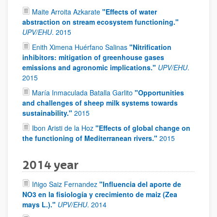
Maite Arroita Azkarate
"Effects of water
abstraction on stream ecosystem functioning."
UPV/EHU
.
2015
Enith Ximena Huérfano Salinas
"Nitrification
inhibitors: mitigation of greenhouse gases
emissions and agronomic implications."
UPV/EHU
.
2015
María Inmaculada Batalla Garlito
"Opportunities
and challenges of sheep milk systems towards
sustainability."
2015
Ibon Aristi de la Hoz
"Effects of global change on
the functioning of Mediterranean rivers."
2015
2014 year
Iñigo Saiz Fernandez
"Influencia del aporte de
NO3 en la fisiología y crecimiento de maiz (Zea
mays L.)."
UPV/EHU
.
2014