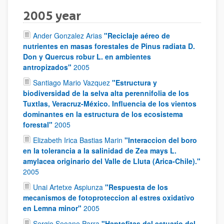
2005 year
Ander Gonzalez Arias
"Reciclaje aéreo de
nutrientes en masas forestales de Pinus radiata D.
Don y Quercus robur L. en ambientes
antropizados"
2005
Santiago Mario Vazquez
"Estructura y
biodiversidad de la selva alta perennifolia de los
Tuxtlas, Veracruz-México. Influencia de los vientos
dominantes en la estructura de los ecosistema
forestal"
2005
Elizabeth Irica Bastias Marin
"Interaccion del boro
en la tolerancia a la salinidad de Zea mays L.
amylacea originario del Valle de Lluta (Arica-Chile)."
2005
Unai Artetxe Aspiunza
"Respuesta de los
mecanismos de fotoproteccion al estres oxidativo
en Lemna minor"
2005
Sergio Seoane Parra
"Haptofitas del estuario del