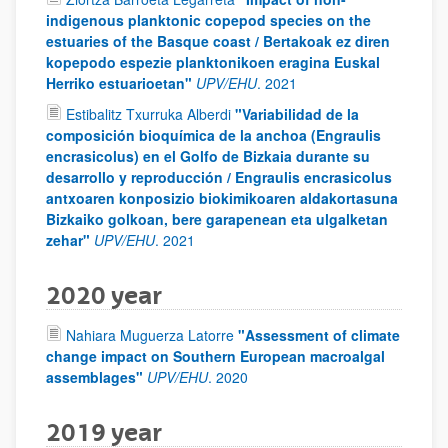
indigenous planktonic copepod species on the
estuaries of the Basque coast / Bertakoak ez diren
kopepodo espezie planktonikoen eragina Euskal
Herriko estuarioetan"
UPV/EHU
.
2021
Estibalitz Txurruka Alberdi
"Variabilidad de la
composición bioquímica de la anchoa (Engraulis
encrasicolus) en el Golfo de Bizkaia durante su
desarrollo y reproducción / Engraulis encrasicolus
antxoaren konposizio biokimikoaren aldakortasuna
Bizkaiko golkoan, bere garapenean eta ulgalketan
zehar"
UPV/EHU
.
2021
2020 year
Nahiara Muguerza Latorre
"Assessment of climate
change impact on Southern European macroalgal
assemblages"
UPV/EHU
.
2020
2019 year