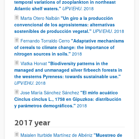
temporal variations of zooplankton in northeast
Atlantic shelf waters."
UPV/EHU
.
2018
Marta Otero Nalbán
"Un giro a la producción
convencional de los agrosistemas: alternativas
sostenibles de producción vegetal."
UPV/EHU
.
2018
Fernando Torraldo Cerro
"Adaptative mechanisms
of cereals to climate change: the importance of
nitrogen sources in soils."
2018
Vlatka Horvat
"Biodiversity patterns in the
managed and unmanaged silver firbeech forests in
the westerns Pyreness: towards sustainable use."
UPV/EHU
.
2018
Jose María Sánchez Sánchez
"El mirlo acuático
Cinclus cinclus L., 1758 en Gipuzkoa: distribución
y parámetros demográficos."
2018
2017 year
Maialen Iturbide Martínez de Albéniz
"Muestreo de