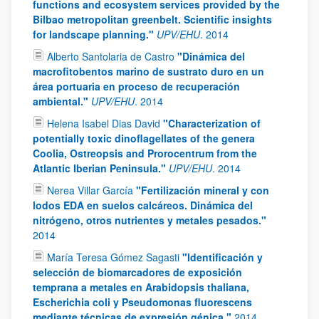
functions and ecosystem services provided by the
Bilbao metropolitan greenbelt. Scientific insights
for landscape planning."
UPV/EHU
.
2014
Alberto Santolaria de Castro
"Dinámica del
macrofitobentos marino de sustrato duro en un
área portuaria en proceso de recuperación
ambiental."
UPV/EHU
.
2014
Helena Isabel Dias David
"Characterization of
potentially toxic dinoflagellates of the genera
Coolia, Ostreopsis and Prorocentrum from the
Atlantic Iberian Peninsula."
UPV/EHU
.
2014
Nerea Villar García
"Fertilización mineral y con
lodos EDA en suelos calcáreos. Dinámica del
nitrógeno, otros nutrientes y metales pesados."
2014
María Teresa Gómez Sagasti
"Identificación y
selección de biomarcadores de exposición
temprana a metales en Arabidopsis thaliana,
Escherichia coli y Pseudomonas fluorescens
mediante técnicas de expresión génica."
2014