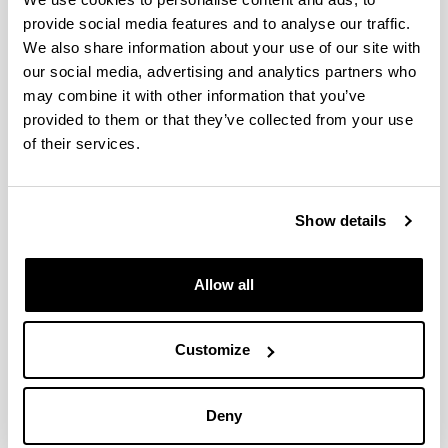
stream ecosystem functioning."
UPV/EHU
.
2013
provide social media features and to analyse our traffic.
Javier Herrero Pedrero
"Construction of a
We also share information about your use of our site with
functional genetic map and detection of candidate
our social media, advertising and analytics partners who
genes for useful traits in Oil Palm, Elaeis
may combine it with other information that you’ve
guineensis Jacq."
2013
provided to them or that they’ve collected from your use
Maialen Garmendia Maylin
"Testing tools for the
of their services.
assessment of phytoplankton biological status and
eutrophication, within the Basque Coast
(Southeastern bay of Biscay)."
2013
Show details
Argiñe Muruamendiaraz Lete
"Onddoek sortutako
mahatsondoaren enbor-gaitzak Arabako Errioxan"
2013
Allow all
Vanessa Huerga Barrerua
"Early detection of
grapevine fungal foliar diseases and host and non-
host defence responses against Plasmopara
Customize
viticola infection"
2013
Eneko Bachiller Otamendi
"Ecología trófica de
Deny
pequeños pelágicos: estudio de la predación entre
competidores"
2013