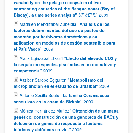
variability on the pelagic ecosystem of two
contrasting estuaries of the Basque coast (Bay of
Biscay): a time series analysis"
UPV/EHU
.
2009
Madalen Mendizabal Zubeldia
"Análisis de los
factores determinantes del uso de pastos de
montaña por herbívoros domésticos y su
aplicación en modelos de gestión sostenible para
el País Vasco"
2009
Alaitz Egiazabal Etxarri
"Efecto del elevado CO2 y
la sequía en especies piscícolas en monocultivo y
competencia"
2009
Aitziber Sarobe Egiguren
"Metabolismo del
microplancton en el estuario de Urdaibai"
2009
Antonio Secilla Souto
"La familia Ceramiaceae
sensu lato en la costa de Bizkaia"
2009
Mónica Hernández Muñoz
"Obtención de un mapa
genético, construcción de una genoteca de BACs y
detección de genes de respuesta a factores
bióticos y abióticos en vid."
2009