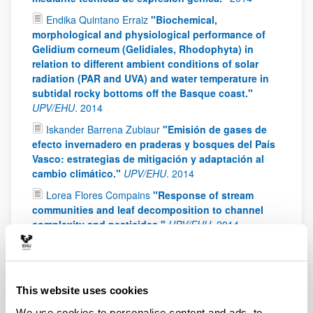
Endika Quintano Erraiz
"Biochemical,
morphological and physiological performance of
Gelidium corneum (Gelidiales, Rhodophyta) in
relation to different ambient conditions of solar
radiation (PAR and UVA) and water temperature in
subtidal rocky bottoms off the Basque coast."
UPV/EHU
.
2014
Iskander Barrena Zubiaur
"Emisión de gases de
efecto invernadero en praderas y bosques del País
Vasco: estrategias de mitigación y adaptación al
cambio climático."
UPV/EHU
.
2014
Lorea Flores Compains
"Response of stream
communities and leaf decomposition to channel
complexity and pesticides."
UPV/EHU
.
2014
2013 year
Aingeru Martínez Gómez
"Effects of flow
This website uses cookies
regulation, land-use changes and temperature on
We use cookies to personalise content and ads, to