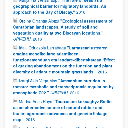
Nadja Pia Weisshaupt
"The role of seas as a
geographical barrier for migratory landbirds. An
approach to the Bay of Biscay."
2016
Oreina Orrantia Albizu
"Ecological assessment of
Cantabrian landscapes. A study of soil and
vegetation quality at two Biscayan locations."
UPV/EHU
.
2016
Iñaki Odriozola Larrañaga
"Larratzeari uztearen
eragina mendiko larre atlantikoen
funtzionamenduan eta landare-dibertsitatean./Effect
of grazing abandonment on the function and plant
diversity of atlantic mountain grasslands."
2016
Izargi Aida Vega Mas
"Ammonium nutrition in
tomato: metabolic and transcriptomic regulation by
atmospheric C02."
UPV/EHU
.
2016
Marina Arias Royo
"Taraxacum koksaghyz Rodin
as an alternative source of natural rubber and
inulin; agronomic advances and genetic linkage
map."
2016