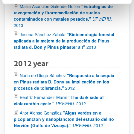
María Asunción Galende Gullón
"Estrategias de
revegetación y fitorremediación de suelos
contaminados con metales pesados."
UPV/EHU
.
2013
Joseba Sánchez Zabala
"Biotecnología forestal
aplicada a la mejora de la producción de Pinus
radiata d. Don y Pinus pinaster ait"
2013
2012 year
Nuria de Diego Sánchez
"Respuesta a la sequía
en Pinus radiata D. Dony su implicación en los
procesos de tolerancia."
2012
Beatriz Fernández-Marín
"The dark side of
violaxanthin cycle."
UPV/EHU
.
2012
Aitor Alonso González
"Algas verdes en el
picoplancton y nanoplancton del estuario del río
Nervión (Golfo de Vizcaya)."
UPV/EHU
.
2012