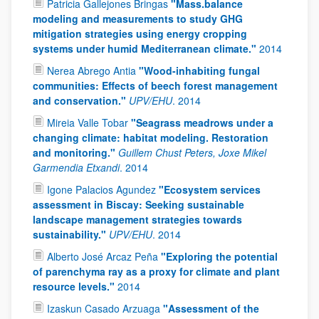
Patricia Gallejones Bringas
"Mass.balance
modeling and measurements to study GHG
mitigation strategies using energy cropping
systems under humid Mediterranean climate."
2014
Nerea Abrego Antia
"Wood-inhabiting fungal
communities: Effects of beech forest management
and conservation."
UPV/EHU
.
2014
Mireia Valle Tobar
"Seagrass meadrows under a
changing climate: habitat modeling. Restoration
and monitoring."
Guillem Chust Peters, Joxe Mikel
Garmendia Etxandi
.
2014
Igone Palacios Agundez
"Ecosystem services
assessment in Biscay: Seeking sustainable
landscape management strategies towards
sustainability."
UPV/EHU
.
2014
Alberto José Arcaz Peña
"Exploring the potential
of parenchyma ray as a proxy for climate and plant
resource levels."
2014
Izaskun Casado Arzuaga
"Assessment of the