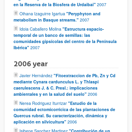
en la Reserva de la Biosfera de Urdaibai"
2007
Oihana Izaguirre Igartua
"Peryphyton and
metabolism in Basque streams."
2007
Idoia Caballero Molina
"Estructura espacio-
temporal de un banco de semillas: las
comunidades gipsícolas del centro de la Península
Ibérica"
2007
2006 year
Javier Hernández
"Fitoextraccion de Pb, Zn y Cd
mediante Cynara cardunculus L. y Thlaspi
caerulescens J. & C. Presl.: implicaciones
ambientales y en la salud del suelo"
2006
Nerea Rodriguez Iturrizar
"Estudio de la
comunidad ectomicorrícica de las plantaciones de
Quercus rubral. Su caracterización, dinámica y
aplicación en silvicultura"
2006
Isibene Sanchez Martinez
"Contribución de un