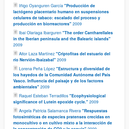
Iñigo Oyanguren García
"Producción de
lactógeno placentario humano en suspensiones
celulares de tabaco: escalado del proceso y
producción en biorreactores"
2009
Ibai Olariaga Ibarguren
"The order Cantharellales
in the Iberian peninsula and the Balearic islands"
2009
Aitor Laza Martínez
"Criptofitas del estuario del
río Nervión-Ibaizabal"
2009
Lorena Peña López
"Estructura y diversidad de
los hayedos de la Comunidad Autónoma del País
Vasco. Influencia del paisaje y de los factores
ambientales"
2009
Raquel Esteban Terradillos
"Ecophysiological
significance of Lutein epoxide cycle."
2009
Angela Patricia Salamanca Rivera
"Respuestas
fotosintéticas de especies pratenses crecidas en
monocultivo o en cultivo mixto a la interacción de
la concentración de CO2 y la sequía"
2009