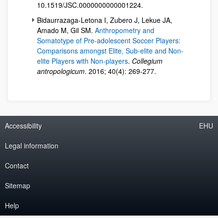
10.1519/JSC.0000000000001224.
Bidaurrazaga-Letona I, Zubero J, Lekue JA,
Amado M, Gil SM.
Anthropometry and
Somatotype of Pre-adolescent Soccer Players:
Comparisons amongst Elite, Sub-elite and Non-
elite Players with Non-players
.
Collegium
antropologicum
. 2016; 40(4): 269-277.
Accessibility
EHU
Legal information
Contact
Sitemap
Help