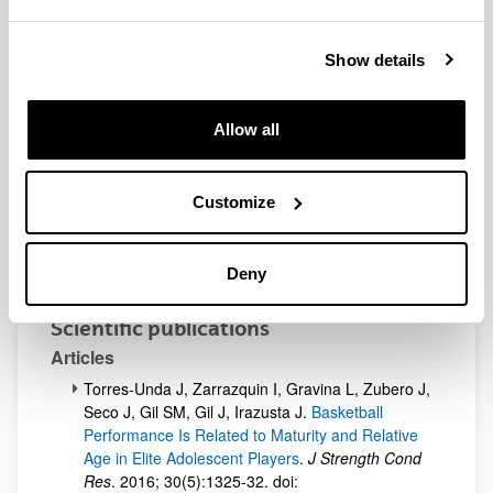
“Genómica y Salud humana y animal”.
PPGA17/62. UPV/EHU. 2018
Show details
“Intensificación en tics y metodologías
colaborativas para mejorar la actual deficiente
Allow all
situación de las habilidades de dosificación de
l@s estudiantes de enfermería en la sección
Gipuzkoa de la Facultad de Medicina y
Customize
Enfermería de la UPV/EHU. Análisis e i (…)”.
UPV/ EHU – SAE – HELAZ. 2018.
“Genómica y Salud humana y animal”.
Deny
PPGA19/13. UPV/EHU. 2019
Scientific publications
Articles
Torres-Unda J, Zarrazquin I, Gravina L, Zubero J,
Seco J, Gil SM, Gil J, Irazusta J.
Basketball
Performance Is Related to Maturity and Relative
Age in Elite Adolescent Players
.
J Strength Cond
Res
. 2016; 30(5):1325-32. doi: