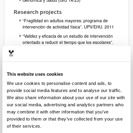
Genómica y Salud (GIU 14/23)
Research projects
“Fragilidad en adultos mayores: programa de
intervención de actividad física”. UPV/EHU. 2011
“Validez y eficacia de un estudio de intervención
orientado a reducir el tiempo que los escolares”.
UPV/EHU. 2011.
“Validez y eficacia de un estudio de intervención
orientado a reducir el tiempo que los escolares
dedican a ver la televisión: un estudio piloto”.
This website uses cookies
Eusko Jaurlaritza-Gobierno Vasco. S-
PE11UN048. 2011
We use cookies to personalise content and ads, to
provide social media features and to analyse our traffic.
“Estrategias de mejora del rendimiento en
We also share information about your use of our site with
nadadores de élite mediante el entrenamiento en
altitud moderada (ampliación del Proyecto
our social media, advertising and analytics partners who
ALTITUDE)”. Consejo Superior de
may combine it with other information that you’ve
Deportes. 112/UPB10/12. 2013
provided to them or that they’ve collected from your use
“Señalización celular en la fertilización y salud
of their services.
reproductiva”. UPV/EHU. 2014