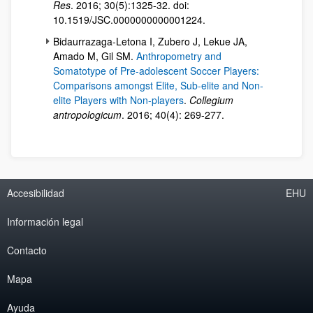
Res
. 2016; 30(5):1325-32. doi:
10.1519/JSC.0000000000001224.
Bidaurrazaga-Letona I, Zubero J, Lekue JA,
Amado M, Gil SM.
Anthropometry and
Somatotype of Pre-adolescent Soccer Players:
Comparisons amongst Elite, Sub-elite and Non-
elite Players with Non-players
.
Collegium
antropologicum
. 2016; 40(4): 269-277.
Accesibilidad
EHU
Información legal
Contacto
Mapa
Ayuda