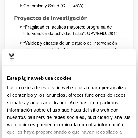
Genómica y Salud (GIU 14/23)
Proyectos de investigación
“Fragilidad en adultos mayores: programa de
intervención de actividad física”. UPV/EHU. 2011
“Validez y eficacia de un estudio de intervención
orientado a reducir el tiempo que los escolares”.
UPV/EHU. 2011.
“Validez y eficacia de un estudio de intervención
orientado a reducir el tiempo que los escolares
dedican a ver la televisión: un estudio piloto”.
Esta página web usa cookies
Eusko Jaurlaritza-Gobierno Vasco. S-
Las cookies de este sitio web se usan para personalizar
PE11UN048. 2011
el contenido y los anuncios, ofrecer funciones de redes
“Estrategias de mejora del rendimiento en
sociales y analizar el tráfico. Además, compartimos
nadadores de élite mediante el entrenamiento en
información sobre el uso que haga del sitio web con
altitud moderada (ampliación del Proyecto
nuestros partners de redes sociales, publicidad y análisis
ALTITUDE)”. Consejo Superior de
web, quienes pueden combinarla con otra información
Deportes. 112/UPB10/12. 2013
que les haya proporcionado o que hayan recopilado a
“Señalización celular en la fertilización y salud