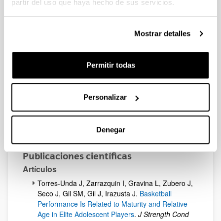
partir del uso que haya hecho de sus servicios.
reproductiva”. UPV/EHU. 2014
“Genómica y Salud humana y animal”.
PPGA17/62. UPV/EHU. 2018
Mostrar detalles
“Intensificación en tics y metodologías
colaborativas para mejorar la actual deficiente
Permitir todas
situación de las habilidades de dosificación de
l@s estudiantes de enfermería en la sección
Gipuzkoa de la Facultad de Medicina y
Personalizar
Enfermería de la UPV/EHU. Análisis e i (…)”.
UPV/ EHU – SAE – HELAZ. 2018.
“Genómica y Salud humana y animal”.
Denegar
PPGA19/13. UPV/EHU. 2019
Publicaciones científicas
Artículos
Torres-Unda J, Zarrazquin I, Gravina L, Zubero J,
Seco J, Gil SM, Gil J, Irazusta J.
Basketball
Performance Is Related to Maturity and Relative
Age in Elite Adolescent Players
.
J Strength Cond