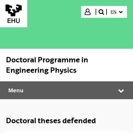
Skip to Main Content
SELECTED
Login
EN
search"
Doctoral Programme in
Engineering Physics
Menu
Doctoral Programme in Engineering Physics
Tog
Doctoral theses defended