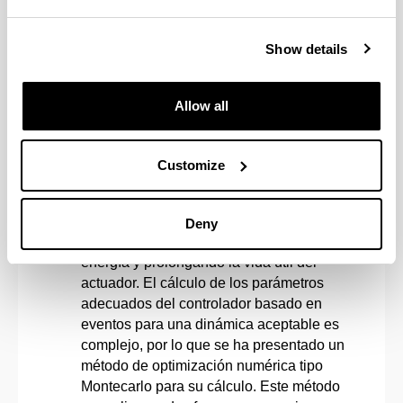
neuronales artificiales implementado con
la plataforma Tensorflow utilizando la
Show details
aplicación de alto nivel Keras. El sistema
de control implementado en el actuador
sigue la estrategia de control basada en
Allow all
eventos, la cual permite mantener el
sistema bajo control y solo actuar sobre
él cuando se cumplen una serie de
Customize
condiciones definidas por el
programador. Esto reduce
sustancialmente el número de acciones
Deny
de control disminuyendo el consumo de
energía y prolongando la vida útil del
actuador. El cálculo de los parámetros
adecuados del controlador basado en
eventos para una dinámica aceptable es
complejo, por lo que se ha presentado un
método de optimización numérica tipo
Montecarlo para su cálculo. Este método