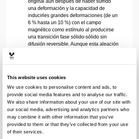
original aún después de haber sufrido
una deformación y la capacidad de
inducirles grandes deformaciones (de un
6 % hasta un 10 %) con el campo
magnético como estímulo al producirse
una transición fase sólido-sólido sin
difusión reversible. Aunque esta aleación
tiene el inconveniente de poseer un
comportamiento no lineal y con histéresis
asimétrica, es un material frágil y tiene
una alta dependencia de la temperatura.
This website uses cookies
Los campos magnéticos son generados
por dos pares de bobinas ortogonales
We use cookies to personalise content and ads, to
para inducir la expansión y contracción
provide social media features and to analyse our traffic.
del elemento FSMA, un monocristal de la
We also share information about your use of our site with
aleación de Níquel-Manganeso-Galio
our social media, advertising and analytics partners who
(Ni2MnGa). La metodología de modelado
may combine it with other information that you’ve
estudiada que ha dado mejores
provided to them or that they’ve collected from your use
resultados ha sido mediante el método
of their services.
de Aprendizaje Automático con redes