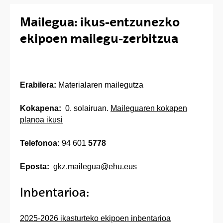
Mailegua: ikus-entzunezko
ekipoen mailegu-zerbitzua
Erabilera:
Materialaren mailegutza
Kokapena:
0. solairuan.
Maileguaren kokapen
planoa ikusi
Telefonoa:
94 601
5778
Eposta:
gkz.mailegua@ehu.eus
Inbentarioa:
2025-2026 ikasturteko ekipoen inbentarioa