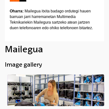
Oharra:
Mailegua itxita badago ordutegi hauen
barruan jarri harremanetan Multimedia
Teknikariekin Mailegura sartzeko atean jartzen
duen telefonoaren edo ohiko telefonoen bitartez.
Mailegua
Image gallery