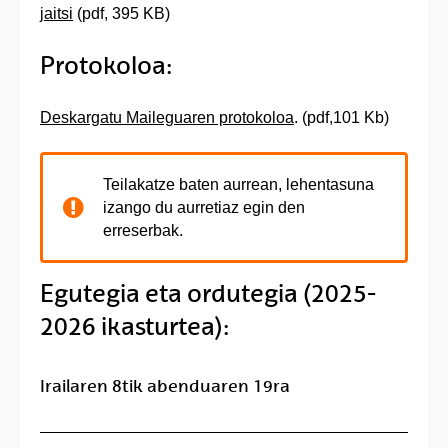
jaitsi
(pdf, 395 KB)
Protokoloa:
Deskargatu Maileguaren protokoloa
. (pdf,101 Kb)
Teilakatze baten aurrean, lehentasuna
izango du aurretiaz egin den
erreserbak.
Egutegia eta ordutegia (2025-
2026 ikasturtea):
Irailaren 8tik abenduaren 19ra