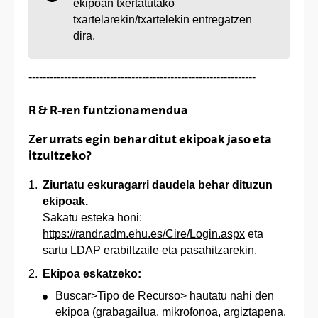
ekipoan txertatutako
txartelarekin/txartelekin entregatzen
dira.
----------------------------------------------------------------
R & R-ren funtzionamendua
Zer urrats egin behar ditut ekipoak jaso eta
itzultzeko?
Ziurtatu eskuragarri daudela behar dituzun
ekipoak.
Sakatu esteka honi:
https://randr.adm.ehu.es/Cire/Login.aspx
eta
sartu LDAP erabiltzaile eta pasahitzarekin.
Ekipoa eskatzeko:
Buscar>Tipo de Recurso> hautatu nahi den
ekipoa (grabagailua, mikrofonoa, argiztapena,