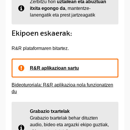
Zerbitzu hori
uztailean eta abuztuan
itxita egongo da
, mantentze-
lanengatik eta prest jartzeagatik
Ekipoen eskaerak:
R&R plataformaren bitartez.
R&R aplikazioan sartu
Bideoturoriala: R&R aplikazioa nola funzionatzen
du
Grabazio txartelak
Grabazio txartelak behar dituzten
audio, bideo eta argazki ekipo guztiak,